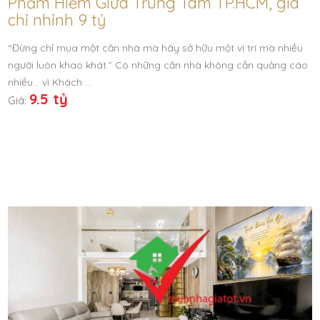
Phẩm Hiếm Giữa Trung Tâm TP.HCM, giá
chỉ nhỉnh 9 tỷ
“Đừng chỉ mua một căn nhà mà hãy sở hữu một vị trí mà nhiều
người luôn khao khát.” Có những căn nhà không cần quảng cáo
nhiều… vì Khách …
9.5 tỷ
Giá: