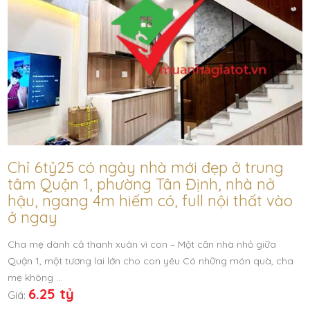
Chỉ 6tỷ25 có ngày nhà mới đẹp ở trung
tâm Quận 1, phường Tân Định, nhà nở
hậu, ngang 4m hiếm có, full nội thất vào
ở ngay
Cha mẹ dành cả thanh xuân vì con – Một căn nhà nhỏ giữa
Quận 1, một tương lai lớn cho con yêu Có những món quà, cha
mẹ không …
6.25 tỷ
Giá: