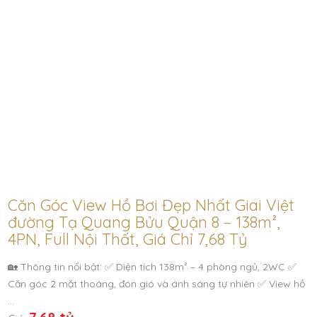
Căn Góc View Hồ Bơi Đẹp Nhất Giai Việt
đường Tạ Quang Bửu Quận 8 – 138m²,
4PN, Full Nội Thất, Giá Chỉ 7,68 Tỷ
🏡 Thông tin nổi bật: ✅ Diện tích 138m² – 4 phòng ngủ, 2WC ✅
Căn góc 2 mặt thoáng, đón gió và ánh sáng tự nhiên ✅ View hồ
…