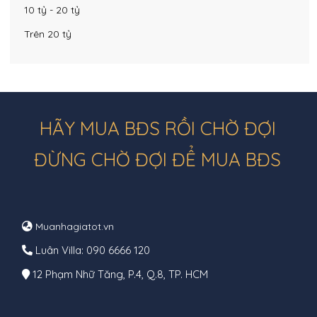
10 tỷ - 20 tỷ
Trên 20 tỷ
HÃY MUA BĐS RỒI CHỜ ĐỢI
ĐỪNG CHỜ ĐỢI ĐỂ MUA BĐS
Muanhagiatot.vn
Luân Villa: 090 6666 120
12 Phạm Nhữ Tăng, P.4, Q.8, TP. HCM