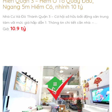
Hiền Quận 3 – Hẻm Ô Tô Quay Đầu,
Ngang 5m Hiếm Có, nhỉnh 10 tỷ
Nhà Cư Xá Đô Thành Quận 3 – Cơ hội sở hữu bất động sản trung
tâm với mức giá hấp dẫn 1. Thông tin chi tiết căn nhà: – …
10.9 tỷ
Giá: