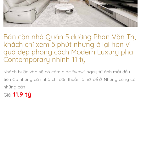
Bán căn nhà Quận 5 đường Phan Văn Trị,
khách chỉ xem 5 phút nhưng ở lại hơn vì
quá đẹp phong cách Modern Luxury pha
Contemporary nhỉnh 11 tỷ
Khách bước vào sẽ có cảm giác “wow” ngay từ ánh mắt đầu
tiên Có những căn nhà chỉ đơn thuần là nơi để ở. Nhưng cũng có
những căn …
11.9 tỷ
Giá: