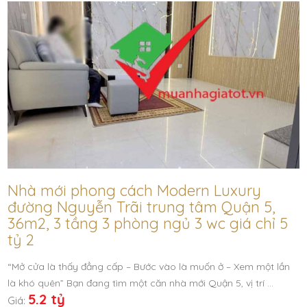
Nhà mới phong cách Modern Luxury
đường Nguyễn Trãi trung tâm Quận 5,
36m2, 3 tầng 3 phòng ngủ 3 wc giá chỉ 5
tỷ 2
“Mở cửa là thấy đẳng cấp – Bước vào là muốn ở – Xem một lần
là khó quên” Bạn đang tìm một căn nhà mới Quận 5, vị trí …
5.2 tỷ
Giá: