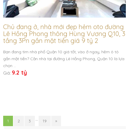
Chủ đang ở, nhà mới đẹp hẻm oto đường
Lê Hồng Phong thông Hùng Vương Q10, 3
tầng 3Pn gần mặt tiền giá 9 tỷ 2
Bạn đang tìm nhà phố Quận 10 giá tốt, vào ở ngay, hẻm ô tô
gần mặt tiền? Căn nhà tại đường Lê Hồng Phong, Quận 10 là lựa
chọn …
9.2 tỷ
Giá:
…
1
2
3
19
»