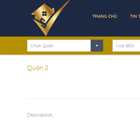
TRANG CHỦ
TIN 
Chọn Quận
Loại BĐS
Quận 2
Description.