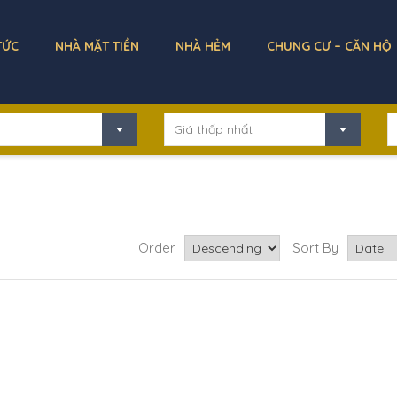
TỨC
NHÀ MẶT TIỀN
NHÀ HẺM
CHUNG CƯ – CĂN HỘ
Giá thấp nhất
Order
Sort By