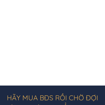
HÃY MUA BĐS RỒI CHỜ ĐỢI