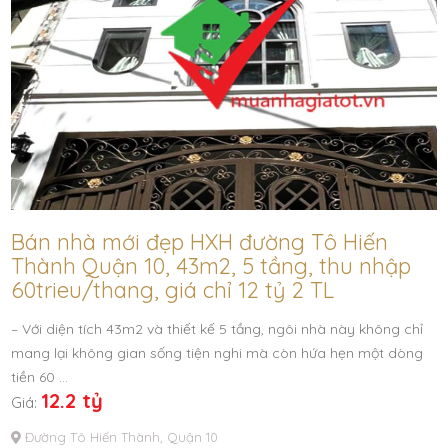
Bán nhà mới đẹp HXH đường Tô Hiến
Thành Quận 10, 43m2, 5 tầng, thu nhập
60trieu/thang, giá chỉ 12 tỷ 2 TL
– Với diện tích 43m2 và thiết kế 5 tầng, ngôi nhà này không chỉ
mang lại không gian sống tiện nghi mà còn hứa hẹn một dòng
tiền 60 …
12.2 tỷ
Giá:
Đường Tô Hiến Thành, Quận 10