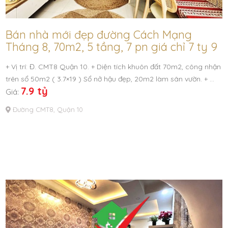
Bán nhà mới đẹp đường Cách Mạng
Tháng 8, 70m2, 5 tầng, 7 pn giá chỉ 7 ty 9
+ Vị trí: Đ. CMT8 Quận 10. + Diện tích khuôn đất 70m2, công nhận
trên sổ 50m2 ( 3.7×19 ) Sổ nở hậu đẹp, 20m2 làm sân vườn. + …
7.9 tỷ
Giá:
Đường CMT8, Quận 10