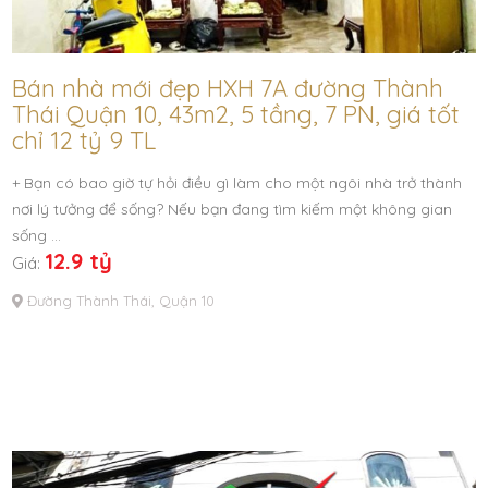
Bán nhà mới đẹp HXH 7A đường Thành
Thái Quận 10, 43m2, 5 tầng, 7 PN, giá tốt
chỉ 12 tỷ 9 TL
+ Bạn có bao giờ tự hỏi điều gì làm cho một ngôi nhà trở thành
nơi lý tưởng để sống? Nếu bạn đang tìm kiếm một không gian
sống …
12.9 tỷ
Giá:
Đường Thành Thái, Quận 10