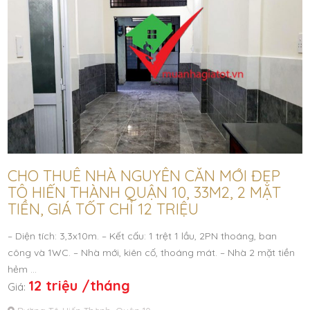
CHO THUÊ NHÀ NGUYÊN CĂN MỚI ĐẸP
TÔ HIẾN THÀNH QUẬN 10, 33M2, 2 MẶT
TIỀN, GIÁ TỐT CHỈ 12 TRIỆU
– Diện tích: 3,3x10m. – Kết cấu: 1 trệt 1 lầu, 2PN thoáng, ban
công và 1WC. – Nhà mới, kiên cố, thoáng mát. – Nhà 2 mặt tiền
hẻm …
12 triệu /tháng
Giá: