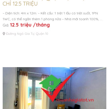
CHỈ 12.5 TRIỆU
– Diện tích: 4m x 12m. – Kết cấu: 1 trệt 1 lầu có trệt suốt, 1PN
1WC, có thể ngăn thêm 1 phòng nữa – Nhà mới toanh 100%, …
12.5 triệu /tháng
Giá:
Đường Ngô Gia Tự, Quận 10