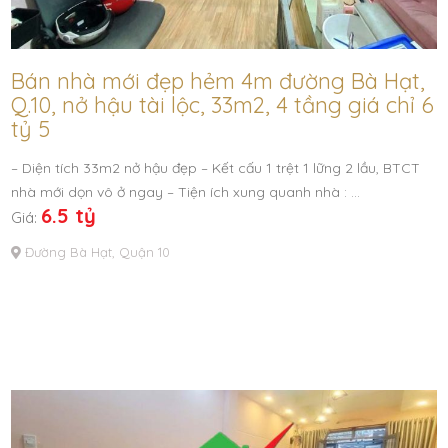
Bán nhà mới đẹp hẻm 4m đường Bà Hạt,
Q.10, nở hậu tài lộc, 33m2, 4 tầng giá chỉ 6
tỷ 5
– Diện tích 33m2 nở hậu đẹp – Kết cấu 1 trệt 1 lững 2 lầu, BTCT
nhà mới dọn vô ở ngay – Tiện ích xung quanh nhà : …
6.5 tỷ
Giá:
Đường Bà Hạt, Quận 10