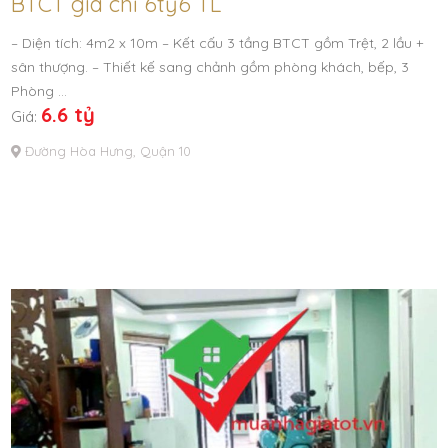
BTCT giá chỉ 6tỷ6 TL
– Diện tích: 4m2 x 10m – Kết cấu 3 tầng BTCT gồm Trệt, 2 lầu +
sân thượng. – Thiết kế sang chảnh gồm phòng khách, bếp, 3
Phòng …
6.6 tỷ
Giá:
Đường Hòa Hưng, Quận 10