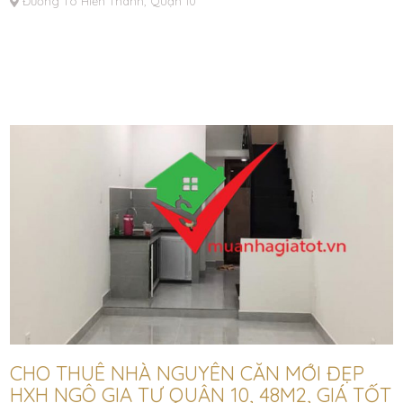
Đường Tô Hiến Thành, Quận 10
CHO THUÊ NHÀ NGUYÊN CĂN MỚI ĐẸP
HXH NGÔ GIA TỰ QUẬN 10, 48M2, GIÁ TỐT