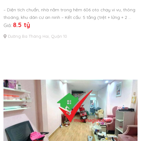
– Diện tích chuẩn, nhà năm trong hẻm 606 oto chạy vi vu, thông
thoáng, khu dân cư an ninh – Kết cấu: 5 tầng (trệt + lửng + 2 …
8.5 tỷ
Giá:
Đường Ba Tháng Hai, Quận 10