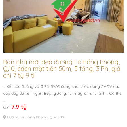
Bán nhà mới đẹp đường Lê Hồng Phong,
Q.10, cách mặt tiền 50m, 5 tầng, 3 Pn, giá
chỉ 7 tỷ 9 tl
– Kết cấu 5 tầng với 3 PN 5WC đang khai thác dạng CHDV cao
cấp đầy đủ tiện nghi : Bếp, giường, tủ, máy lạnh, tủ lạnh… Có thể
…
7.9 tỷ
Giá:
Đường Lê Hồng Phong, Quận 10