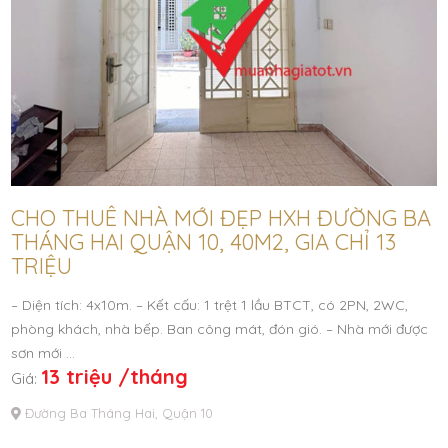
CHO THUÊ NHÀ MỚI ĐẸP HXH ĐƯỜNG BA
THÁNG HAI QUẬN 10, 40M2, GIA CHỈ 13
TRIỆU
– Diện tích: 4x10m. – Kết cấu: 1 trệt 1 lầu BTCT, có 2PN, 2WC,
phòng khách, nhà bếp. Ban công mát, đón gió. – Nhà mới được
sơn mới …
13 triệu /tháng
Giá:
Đường Ba Tháng Hai, Quận 10