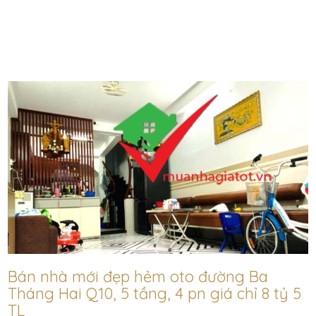
Bán nhà mới đẹp hẻm oto đường Ba
Tháng Hai Q10, 5 tầng, 4 pn giá chỉ 8 tỷ 5
TL