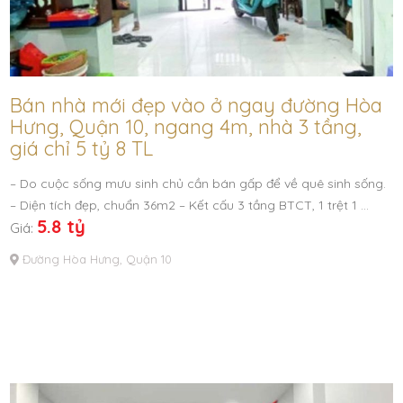
Bán nhà mới đẹp vào ở ngay đường Hòa
Hưng, Quận 10, ngang 4m, nhà 3 tầng,
giá chỉ 5 tỷ 8 TL
– Do cuộc sống mưu sinh chủ cần bán gấp để về quê sinh sống.
– Diện tích đẹp, chuẩn 36m2 – Kết cấu 3 tầng BTCT, 1 trệt 1 …
5.8 tỷ
Giá:
Đường Hòa Hưng, Quận 10