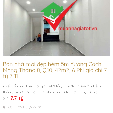
Bán nhà mới đẹp hẻm 5m đường Cách
Mạng Tháng 8, Q10, 42m2, 6 PN giá chỉ 7
tỷ 7 TL
• Kết cấu nhà hiện trạng 1 trệt 2 lầu, có 6PN và 4WC. • Hẻm
thẳng, xe hơi vào tận nhà, khu dân cư tri thức cao, cực kỳ …
7.7 tỷ
Giá:
Đường CMT8, Quận 10