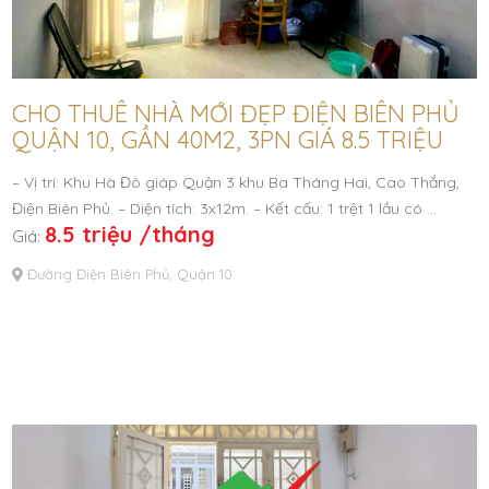
CHO THUÊ NHÀ MỚI ĐẸP ĐIỆN BIÊN PHỦ
QUẬN 10, GẦN 40M2, 3PN GIÁ 8.5 TRIỆU
– Vị trí: Khu Hà Đô giáp Quận 3 khu Ba Tháng Hai, Cao Thắng,
Điện Biên Phủ. – Diện tích: 3x12m. – Kết cấu: 1 trệt 1 lầu có …
8.5 triệu /tháng
Giá:
Đường Điện Biên Phủ, Quận 10