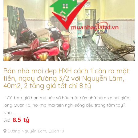
Bán nhà mới đẹp HXH cách 1 căn ra mặt
tiền, ngay đường 3/2 với Nguyễn Lâm,
40m2, 2 tầng giá tốt chỉ 8 tỷ
– Có bao giờ bạn mơ ước sở hữu một căn nhà hẻm xe hơi giữa
lòng Quận 10, nơi mà mọi tiện nghi sống đều trong tầm tay?
Nhà …
8.5 tỷ
Giá:
Đường Nguyễn Lâm, Quận 10