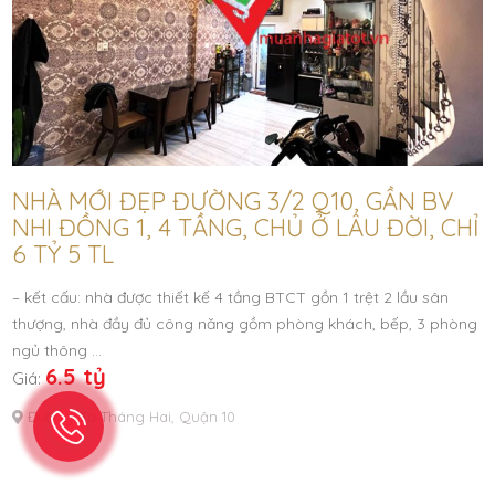
NHÀ MỚI ĐẸP ĐƯỜNG 3/2 Q10, GẦN BV
NHI ĐỒNG 1, 4 TẦNG, CHỦ Ở LÂU ĐỜI, CHỈ
6 TỶ 5 TL
– kết cấu: nhà được thiết kế 4 tầng BTCT gồn 1 trệt 2 lầu sân
thượng, nhà đầy đủ công năng gồm phòng khách, bếp, 3 phòng
ngủ thông …
6.5 tỷ
Giá:
Đường Ba Tháng Hai, Quận 10