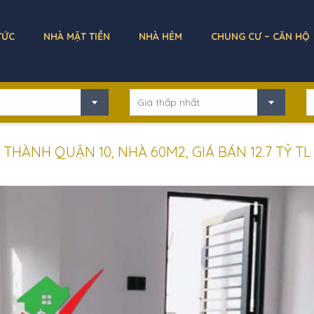
TỨC
NHÀ MẶT TIỀN
NHÀ HẺM
CHUNG CƯ – CĂN HỘ
Giá thấp nhất
HÀNH QUẬN 10, NHÀ 60M2, GIÁ BÁN 12.7 TỶ TL