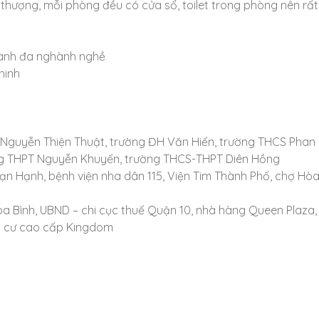
sân thượng, mỗi phòng đều có cửa sổ, toilet trong phòng nên rất
oanh đa nghành nghề
ninh
ọc Nguyễn Thiện Thuật, trường ĐH Văn Hiến, trường THCS Phan
g THPT Nguyễn Khuyến, trường THCS-THPT Diên Hồng
Vạn Hạnh, bệnh viện nha dân 115, Viện Tim Thành Phố, chợ Hò
Hòa Bình, UBND – chi cục thuế Quận 10, nhà hàng Queen Plaza,
g cư cao cấp Kingdom