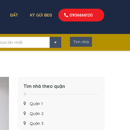
ĐẤT
KÝ GỬI BĐS
0906666120
Giá lớn nhất
Tìm nhà theo quận
Quận 1
Quận 2
Quận 3