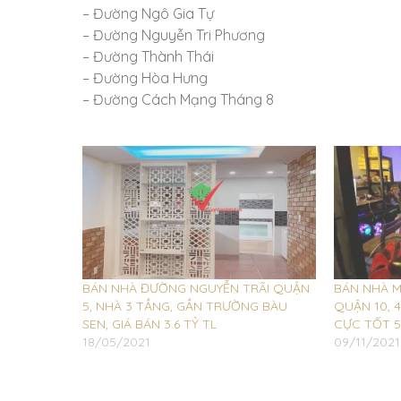
– Đường Ngô Gia Tự
– Đường Nguyễn Tri Phương
– Đường Thành Thái
– Đường Hòa Hưng
– Đường Cách Mạng Tháng 8
BÁN NHÀ ĐƯỜNG NGUYỄN TRÃI QUẬN
BÁN NHÀ M
5, NHÀ 3 TẦNG, GẦN TRƯỜNG BÀU
QUẬN 10, 
SEN, GIÁ BÁN 3.6 TỶ TL
CỰC TỐT 5
18/05/2021
09/11/2021