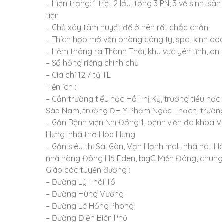
– Hiện trạng: 1 trệt 2 lầu, tổng 3 PN, 3 vệ sinh, 
tiện
– Chủ xây tâm huyết để ở nên rất chắc chắn
– Thích hợp mở văn phòng công ty, spa, kinh d
– Hẻm thông ra Thành Thái, khu vực yên tĩnh, an 
– Sổ hồng riêng chính chủ
– Giá chỉ 12.7 tỷ TL
Tiện ích :
– Gần trường tiểu học Hồ Thị Kỷ, trường tiểu h
Sào Nam, trường ĐH Y Phạm Ngọc Thạch, trườn
– Gần Bệnh viện Nhi Đồng 1, bệnh viện đa khoa 
Hưng, nhà thờ Hòa Hưng
– Gần siêu thị Sài Gòn, Vạn Hạnh mall, nhà hát 
nhà hàng Đông Hồ Eden, bigC Miền Đông, chun
Giáp các tuyến đường :
– Đường Lý Thái Tổ
– Đường Hùng Vương
– Đường Lê Hồng Phong
– Đường Điện Biên Phủ