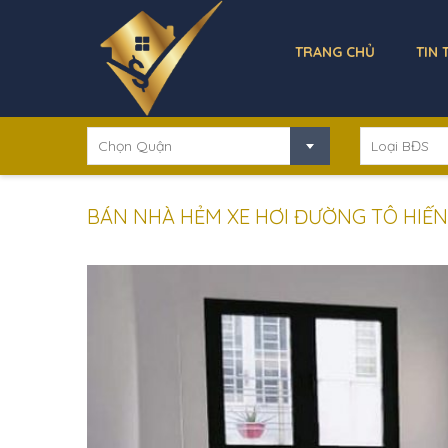
TRANG CHỦ
TIN 
Chọn Quận
Loại BĐS
BÁN NHÀ HẺM XE HƠI ĐƯỜNG TÔ HIẾN T