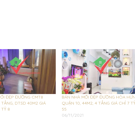
ỚI ĐẸP ĐƯỜNG CMT8
BÁN NHÀ MỚI ĐẸP ĐƯỜNG HÒA HƯ
4 TẦNG, DTSD 40M2 GIÁ
QUẬN 10, 44M2, 4 TẦNG GIÁ CHỈ 7 T
 TỶ 8
55
06/11/2021