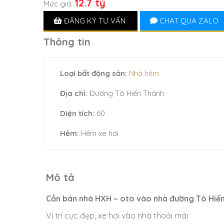
12.7 tỷ
Mức giá:
ĐĂNG KÝ TƯ VẤN
CHAT QUA ZALO
Thông tin
Loại bất động sản:
Nhà hẻm
Địa chỉ:
Đường Tô Hiến Thành
Diện tích:
60
Hẻm:
Hẻm xe hơi
Mô tả
Cần bán nhà HXH – oto vào nhà đường Tô Hiến T
Vị trí cực đẹp, xe hơi vào nhà thoải mái