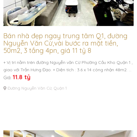
Bán nhà đẹp ngay trung tâm Q1, đường
Nguyễn Văn Cừ,vài bước ra mặt tiền,
50m2, 3 tầng 4pn, giá 11 tỷ 8
+ Vị trí nằm trên đường Nguyễn văn Cừ Phường Cầu Kho Quận 1 ,
giao với Trần Hưng Đạo. + Diện tích : 3.6 x 14 công nhận 48m2. …
11.8 tỷ
Giá:
Đường Nguyễn Văn Cừ, Quận 1