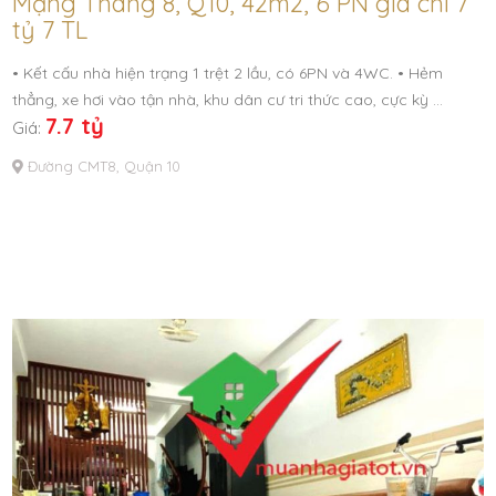
Mạng Tháng 8, Q10, 42m2, 6 PN giá chỉ 7
tỷ 7 TL
• Kết cấu nhà hiện trạng 1 trệt 2 lầu, có 6PN và 4WC. • Hẻm
thẳng, xe hơi vào tận nhà, khu dân cư tri thức cao, cực kỳ …
7.7 tỷ
Giá:
Đường CMT8, Quận 10