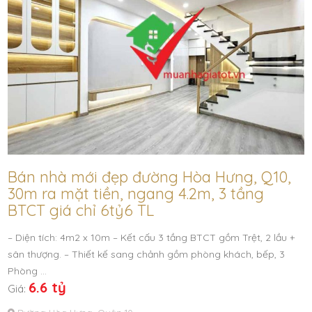
Bán nhà mới đẹp đường Hòa Hưng, Q10,
30m ra mặt tiền, ngang 4.2m, 3 tầng
BTCT giá chỉ 6tỷ6 TL
– Diện tích: 4m2 x 10m – Kết cấu 3 tầng BTCT gồm Trệt, 2 lầu +
sân thượng. – Thiết kế sang chảnh gồm phòng khách, bếp, 3
Phòng …
6.6 tỷ
Giá: