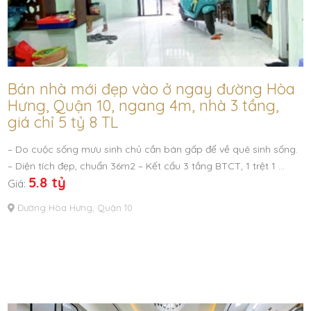
Bán nhà mới đẹp vào ở ngay đường Hòa
Hưng, Quận 10, ngang 4m, nhà 3 tầng,
giá chỉ 5 tỷ 8 TL
– Do cuộc sống mưu sinh chủ cần bán gấp để về quê sinh sống.
– Diện tích đẹp, chuẩn 36m2 – Kết cấu 3 tầng BTCT, 1 trệt 1 …
5.8 tỷ
Giá:
Đường Hòa Hưng, Quận 10