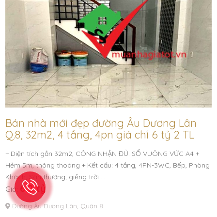
Bán nhà mới đẹp đường Âu Dương Lân
Q.8, 32m2, 4 tầng, 4pn giá chỉ 6 tỷ 2 TL
+ Diện tích gần 32m2, CÔNG NHẬN ĐỦ. SỔ VUÔNG VỨC A4 +
Hẻm 5m, thông thoáng + Kết cấu: 4 tầng, 4PN-3WC, Bếp, Phòng
Khách, Sân thượng, giếng trời …
6.2 tỷ
Giá:
Đường Âu Dương Lân, Quận 8