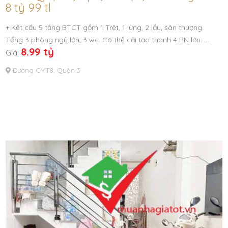
8 tỷ 99 tl
+ Kết cấu 5 tầng BTCT gồm 1 Trệt, 1 lửng, 2 lầu, sân thượng.
Tổng 3 phòng ngủ lớn, 3 wc. Có thể cải tạo thành 4 PN lớn. …
8.99 tỷ
Giá:
Đường CMT8, Quận 3