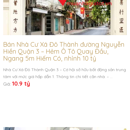
Bán Nhà Cư Xá Đô Thành đường Nguyễn
Hiền Quận 3 – Hẻm Ô Tô Quay Đầu,
Ngang 5m Hiếm Có, nhỉnh 10 tỷ
Nhà Cư Xá Đô Thành Quận 3 – Cơ hội sở hữu bất động sản trung
tâm với mức giá hấp dẫn 1. Thông tin chi tiết căn nhà: – …
10.9 tỷ
Giá: