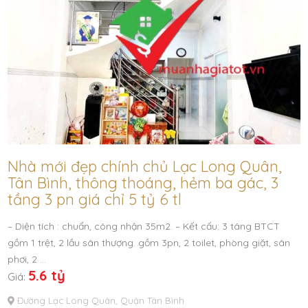
Nhà mới đẹp chính chủ Lạc Long Quân,
Tân Bình, thông thoáng, hẻm ba gác, 3
tầng 3 pn giá chỉ 5 tỷ 6 tl
– Diện tích : chuẩn, công nhận 35m2. – Kết cấu: 3 tâng BTCT
gồm 1 trệt, 2 lầu sân thượng. gồm 3pn, 2 toilet, phòng giặt, sân
phơi, 2 …
5.6 tỷ
Giá:
Đường Lạc Long Quân, Quận Tân Bình