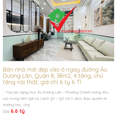
Bán nhà mới đẹp vào ở ngay đường Âu
Dương Lân, Quận 8, 38m2, 4 tầng, chủ
tặng nội thất, giá chỉ 6 ty 6 Tl
– Tọa lạc ngay trục Âu Dương Lân – Phường Chánh Hưng, khu
vực trung tâm Q8 cũ, cách Q1 – Q5 chỉ 1–2km. Bao quanh là
trường học, chợ, …
6.6 tỷ
Giá: