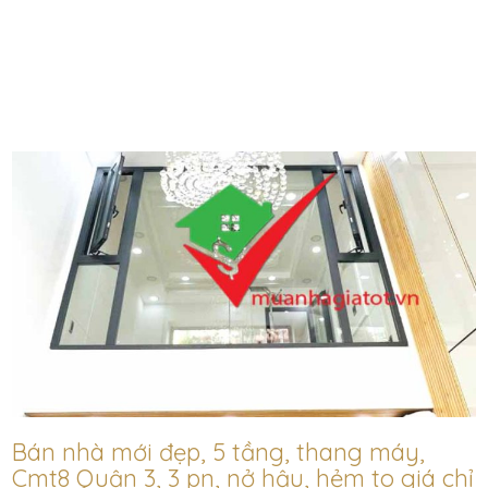
Bán nhà mới đẹp, 5 tầng, thang máy,
Cmt8 Quận 3, 3 pn, nở hậu, hẻm to giá chỉ