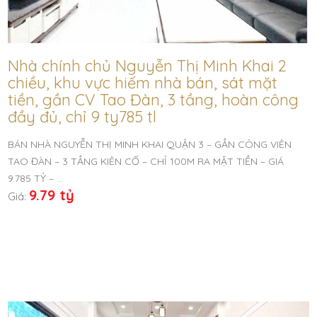
Nhà chính chủ Nguyễn Thị Minh Khai 2
chiều, khu vực hiếm nhà bán, sát mặt
tiền, gần CV Tao Đàn, 3 tầng, hoàn công
đầy đủ, chỉ 9 ty785 tl
BÁN NHÀ NGUYỄN THỊ MINH KHAI QUẬN 3 – GẦN CÔNG VIÊN
TAO ĐÀN – 3 TẦNG KIÊN CỐ – CHỈ 100M RA MẶT TIỀN – GIÁ
9.785 TỶ – …
9.79 tỷ
Giá: