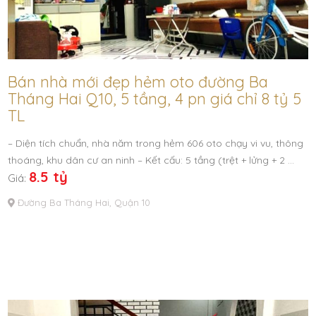
Bán nhà mới đẹp hẻm oto đường Ba
Tháng Hai Q10, 5 tầng, 4 pn giá chỉ 8 tỷ 5
TL
– Diện tích chuẩn, nhà năm trong hẻm 606 oto chạy vi vu, thông
thoáng, khu dân cư an ninh – Kết cấu: 5 tầng (trệt + lửng + 2 …
8.5 tỷ
Giá:
Đường Ba Tháng Hai, Quận 10