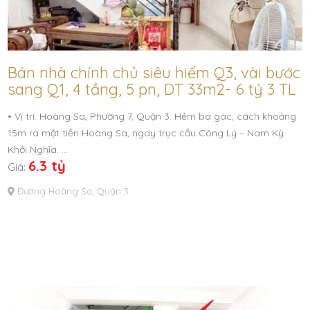
Bán nhà chính chủ siêu hiếm Q3, vài bước
sang Q1, 4 tầng, 5 pn, DT 33m2- 6 tỷ 3 TL
• Vị trí: Hoàng Sa, Phường 7, Quận 3. Hẻm ba gác, cách khoảng
15m ra mặt tiền Hoàng Sa, ngay trục cầu Công Lý – Nam Kỳ
Khởi Nghĩa. …
6.3 tỷ
Giá:
Đường Hoàng Sa, Quận 3