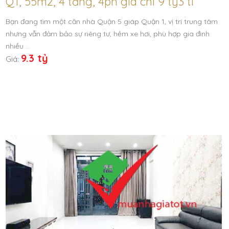
Q1, 55m2, 4 tầng, 4pn giá chỉ 9 tỷ3 tl
Bạn đang tìm một căn nhà Quận 5 giáp Quận 1, vị trí trung tâm
nhưng vẫn đảm bảo sự riêng tư, hẻm xe hơi, phù hợp gia đình
nhiều …
9.3 tỷ
Giá: