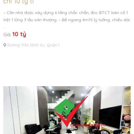
chỉ 10 tỷ tl
– Căn nhà được xây dựng 6 tầng chắc chắn, đúc BTCT kiên cố 1
trệt 1 lửng 3 lầu sân thượng. – Bề ngang 4m15 lý tưởng, chiều dài
…
10 tỷ
Giá:
Đường Trần Đình Xu, Quận 1