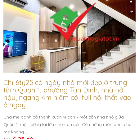
Chỉ 6tỷ25 có ngày nhà mới đẹp ở trung
tâm Quận 1, phường Tân Định, nhà nở
hậu, ngang 4m hiếm có, full nội thất vào
ở ngay
Cha mẹ dành cả thanh xuân vì con – Một căn nhà nhỏ giữa
Quận 1, một tương lai lớn cho con yêu Có những món quà, cha
mẹ không …