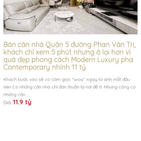
Bán căn nhà Quận 5 đường Phan Văn Trị,
khách chỉ xem 5 phút nhưng ở lại hơn vì
quá đẹp phong cách Modern Luxury pha
Contemporary nhỉnh 11 tỷ
Khách bước vào sẽ có cảm giác “wow” ngay từ ánh mắt đầu
tiên Có những căn nhà chỉ đơn thuần là nơi để ở. Nhưng cũng có
những căn …
11.9 tỷ
Giá: