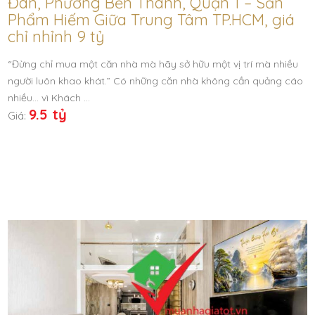
Đàn, Phường Bến Thành, Quận 1 – Sản
Phẩm Hiếm Giữa Trung Tâm TP.HCM, giá
chỉ nhỉnh 9 tỷ
“Đừng chỉ mua một căn nhà mà hãy sở hữu một vị trí mà nhiều
người luôn khao khát.” Có những căn nhà không cần quảng cáo
nhiều… vì Khách …
9.5 tỷ
Giá: