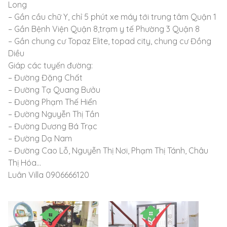
Long
– Gần cầu chữ Y, chỉ 5 phút xe máy tới trung tâm Quận 1
– Gần Bệnh Viện Quận 8,trạm y tế Phường 3 Quận 8
– Gần chung cư Topaz Elite, topad city, chung cư Đồng
Diều
Giáp các tuyến đường:
– Đường Đặng Chất
– Đường Tạ Quang Bưởu
– Đường Phạm Thế Hiển
– Đường Nguyễn Thị Tần
– Đường Dương Bá Trạc
– Đường Dạ Nam
– Đường Cao Lỗ, Nguyễn Thị Nơi, Phạm Thị Tánh, Châu
Thị Hóa…
Luân Villa 0906666120