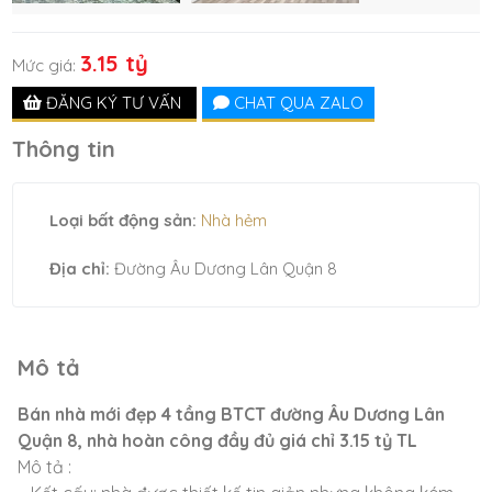
3.15 tỷ
Mức giá:
ĐĂNG KÝ TƯ VẤN
CHAT QUA ZALO
Thông tin
Loại bất động sản:
Nhà hẻm
Địa chỉ:
Đường Âu Dương Lân Quận 8
Mô tả
Bán nhà mới đẹp 4 tầng BTCT đường Âu Dương Lân
Quận 8, nhà hoàn công đầy đủ giá chỉ 3.15 tỷ TL
Mô tả :