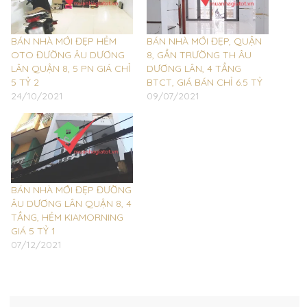
BÁN NHÀ MỚI ĐẸP HẺM
BÁN NHÀ MỚI ĐẸP, QUẬN
OTO ĐƯỜNG ÂU DƯƠNG
8, GẦN TRƯỜNG TH ÂU
LÂN QUẬN 8, 5 PN GIÁ CHỈ
DƯƠNG LÂN, 4 TẦNG
5 TỶ 2
BTCT, GIÁ BÁN CHỈ 6.5 TỶ
24/10/2021
09/07/2021
BÁN NHÀ MỚI ĐẸP ĐƯỜNG
ÂU DƯƠNG LÂN QUẬN 8, 4
TẦNG, HẺM KIAMORNING
GIÁ 5 TỶ 1
07/12/2021