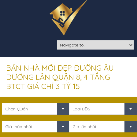
BÁN NHÀ MỚI ĐẸP ĐƯỜNG ÂU
DƯƠNG LÂN QUẬN 8, 4 TẦNG
BTCT GIÁ CHỈ 3 TỶ 15
Chọn Quận
Loại BĐS
Giá thấp nhất
Giá lớn nhất