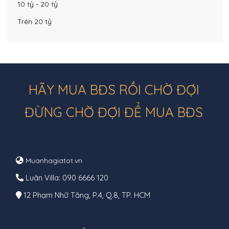
10 tỷ - 20 tỷ
Trên 20 tỷ
HÃY MUA BĐS RỒI CHỜ ĐỢI
ĐỪNG CHỜ ĐỢI ĐỂ MUA BĐS
Muanhagiatot.vn
Luân Villa: 090 6666 120
12 Phạm Nhữ Tăng, P.4, Q.8, TP. HCM