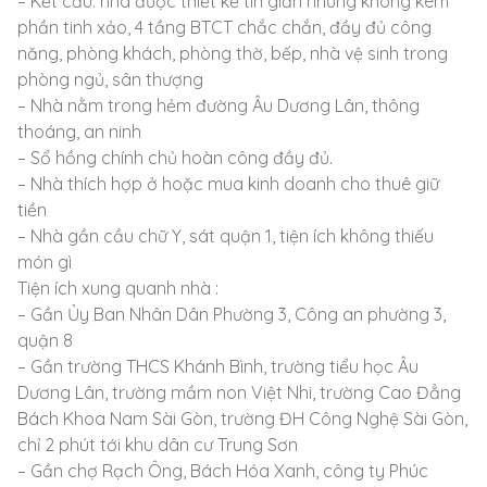
– Kết cấu: nhà được thiết kế tin giản nhưng không kém
phần tinh xảo, 4 tầng BTCT chắc chắn, đầy đủ công
năng, phòng khách, phòng thờ, bếp, nhà vệ sinh trong
phòng ngủ, sân thượng
– Nhà nằm trong hẻm đường Âu Dương Lân, thông
thoáng, an ninh
– Sổ hồng chính chủ hoàn công đầy đủ.
– Nhà thích hợp ở hoặc mua kinh doanh cho thuê giữ
tiền
– Nhà gần cầu chữ Y, sát quận 1, tiện ích không thiếu
món gì
Tiện ích xung quanh nhà :
– Gần Ủy Ban Nhân Dân Phường 3, Công an phường 3,
quận 8
– Gần trường THCS Khánh Bình, trường tiểu học Âu
Dương Lân, trường mầm non Việt Nhi, trường Cao Đẳng
Bách Khoa Nam Sài Gòn, trường ĐH Công Nghệ Sài Gòn,
chỉ 2 phút tới khu dân cư Trung Sơn
– Gần chợ Rạch Ông, Bách Hóa Xanh, công ty Phúc