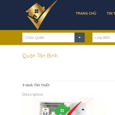
TRANG CHỦ
TIN 
Chọn Quận
Loại BĐS
Quận Tân Bình
9 NHÀ TÌM THẤY
Description.