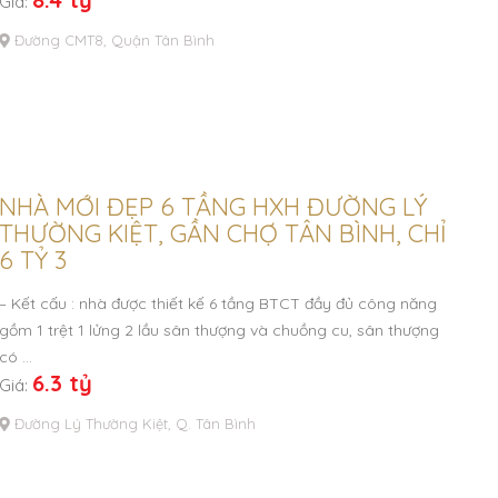
Giá:
Đường CMT8, Quận Tân Bình
NHÀ MỚI ĐẸP 6 TẦNG HXH ĐƯỜNG LÝ
THƯỜNG KIỆT, GẦN CHỢ TÂN BÌNH, CHỈ
6 TỶ 3
– Kết cấu : nhà được thiết kế 6 tầng BTCT đầy đủ công năng
gồm 1 trệt 1 lửng 2 lầu sân thượng và chuồng cu, sân thượng
có …
6.3 tỷ
Giá:
Đường Lý Thường Kiệt, Q. Tân Bình