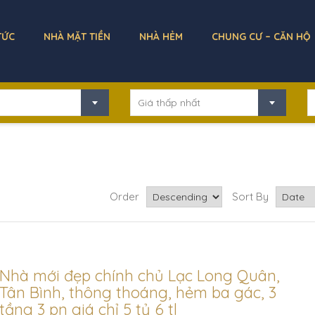
TỨC
NHÀ MẶT TIỀN
NHÀ HẺM
CHUNG CƯ – CĂN HỘ
Giá thấp nhất
Order
Sort By
Nhà mới đẹp chính chủ Lạc Long Quân,
Tân Bình, thông thoáng, hẻm ba gác, 3
tầng 3 pn giá chỉ 5 tỷ 6 tl