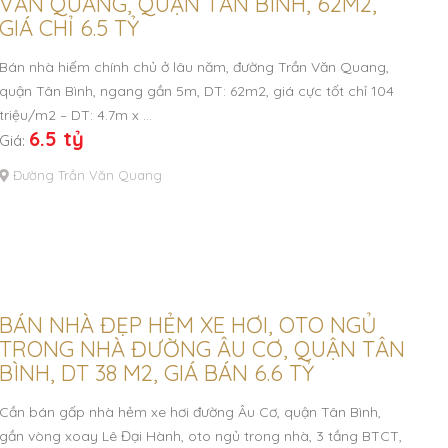
VĂN QUANG, QUẬN TÂN BÌNH, 62M2,
GIÁ CHỈ 6.5 TỶ
Bán nhà hiếm chính chủ ở lâu năm, đường Trần Văn Quang,
quận Tân Bình, ngang gần 5m, DT: 62m2, giá cực tốt chỉ 104
triệu/m2 – DT: 4.7m x …
6.5 tỷ
Giá:
Đường Trần Văn Quang
BÁN NHÀ ĐẸP HẺM XE HƠI, OTO NGỦ
TRONG NHÀ ĐƯỜNG ÂU CƠ, QUẬN TÂN
BÌNH, DT 38 M2, GIÁ BÁN 6.6 TỶ
Cần bán gấp nhà hẻm xe hơi đường Âu Cơ, quận Tân Bình,
gần vòng xoay Lê Đại Hành, oto ngủ trong nhà, 3 tầng BTCT,