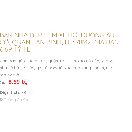
BÁN NHÀ ĐẸP HẺM XE HƠI ĐƯỜNG ÂU
CƠ, QUẬN TÂN BÌNH, DT: 78M2, GIÁ BÁN
6.69 TỶ TL
Cần bán gấp nhà Âu Cơ, quận Tân Bình, oto đỗ cửa, 78m2,
nhà nở hậu tài lộc, giá tốt 6.69 tỷ Nhà đẹp sang chảnh, nhà
mới vào ở …
6.69 tỷ
Giá:
Diện tích:
78 m2
Đường Âu Cơ