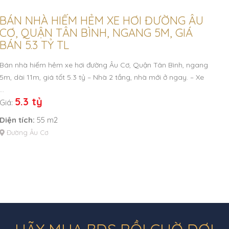
BÁN NHÀ HIẾM HẺM XE HƠI ĐƯỜNG ÂU
CƠ, QUẬN TÂN BÌNH, NGANG 5M, GIÁ
BÁN 5.3 TỶ TL
Bán nhà hiếm hẻm xe hơi đường Âu Cơ, Quận Tân Bình, ngang
5m, dài 11m, giá tốt 5.3 tỷ – Nhà 2 tầng, nhà mới ở ngay. – Xe
…
5.3 tỷ
Giá:
Diện tích:
55 m2
Đường Âu Cơ