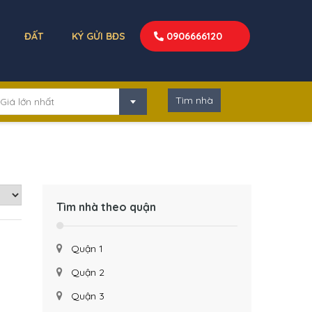
ĐẤT
KÝ GỬI BĐS
0906666120
Giá lớn nhất
Tìm nhà theo quận
Quận 1
Quận 2
Quận 3