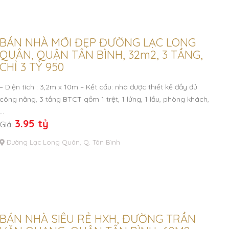
BÁN NHÀ MỚI ĐẸP ĐƯỜNG LẠC LONG
QUÂN, QUẬN TÂN BÌNH, 32m2, 3 TẦNG,
CHỈ 3 TỶ 950
– Diện tích : 3,2m x 10m – Kết cấu: nhà được thiết kế đầy đủ
công năng, 3 tầng BTCT gồm 1 trệt, 1 lửng, 1 lầu, phòng khách,
…
3.95 tỷ
Giá:
Đường Lạc Long Quân, Q. Tân Bình
BÁN NHÀ SIÊU RẺ HXH, ĐƯỜNG TRẦN