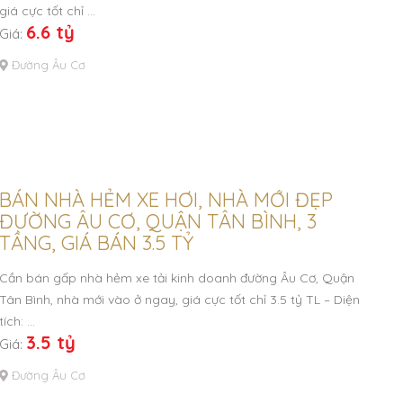
giá cực tốt chỉ …
6.6 tỷ
Giá:
Đường Âu Cơ
BÁN NHÀ HẺM XE HƠI, NHÀ MỚI ĐẸP
ĐƯỜNG ÂU CƠ, QUẬN TÂN BÌNH, 3
TẦNG, GIÁ BÁN 3.5 TỶ
Cần bán gấp nhà hẻm xe tải kinh doanh đường Âu Cơ, Quận
Tân Bình, nhà mới vào ở ngay, giá cực tốt chỉ 3.5 tỷ TL – Diện
tích: …
3.5 tỷ
Giá:
Đường Âu Cơ