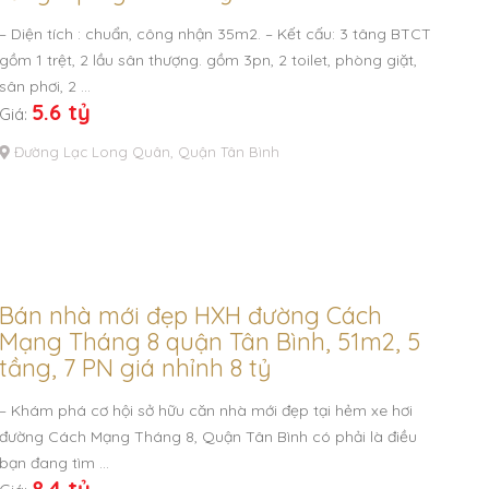
– Diện tích : chuẩn, công nhận 35m2. – Kết cấu: 3 tâng BTCT
gồm 1 trệt, 2 lầu sân thượng. gồm 3pn, 2 toilet, phòng giặt,
sân phơi, 2 …
5.6 tỷ
Giá:
Đường Lạc Long Quân, Quận Tân Bình
Bán nhà mới đẹp HXH đường Cách
Mạng Tháng 8 quận Tân Bình, 51m2, 5
tầng, 7 PN giá nhỉnh 8 tỷ
– Khám phá cơ hội sở hữu căn nhà mới đẹp tại hẻm xe hơi
đường Cách Mạng Tháng 8, Quận Tân Bình có phải là điều
bạn đang tìm …
8.4 tỷ