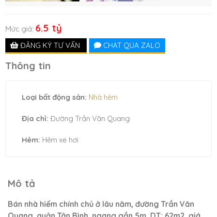
6.5 tỷ
Mức giá:
ĐĂNG KÝ TƯ VẤN
CHAT QUA ZALO
Thông tin
Loại bất động sản:
Nhà hẻm
Địa chỉ:
Đường Trần Văn Quang
Hẻm:
Hẻm xe hơi
Mô tả
Bán nhà hiếm chính chủ ở lâu năm, đường Trần Văn
Quang, quận Tân Bình, ngang gần 5m, DT: 62m2, giá