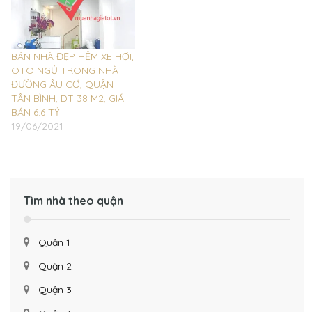
BÁN NHÀ ĐẸP HẺM XE HƠI,
OTO NGỦ TRONG NHÀ
ĐƯỜNG ÂU CƠ, QUẬN
TÂN BÌNH, DT 38 M2, GIÁ
BÁN 6.6 TỶ
19/06/2021
Tìm nhà theo quận
Quận 1
Quận 2
Quận 3