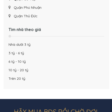
Quận Phú Nhuận
Quận Thủ Đức
Tìm nhà theo giá
Nhà dưới 3 tỷ
3 tỷ - 6 tỷ
6 tỷ - 10 tỷ
10 tỷ - 20 tỷ
Trên 20 tỷ
HÃY MUA BĐS RỒI CHỜ ĐỢI