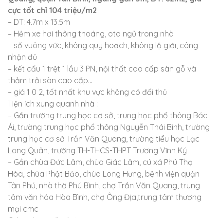
cực tốt chỉ 104 triệu/m2
– DT: 4.7m x 13.5m
– Hẻm xe hơi thông thoáng, oto ngủ trong nhà
– sổ vuông vức, không quy hoạch, không lộ giới, công
nhận đủ
– kết cấu 1 trệt 1 lầu 3 PN, nội thất cao cấp sàn gỗ và
thảm trải sàn cao cấp…
– giá 1 0 2, tốt nhất khu vực không có đối thủ
Tiện ích xung quanh nhà :
– Gần trường trung học cơ sở, trung học phổ thông Bác
Ái, trường trung học phổ thông Nguyễn Thái Bình, trường
trung học cơ sở Trần Văn Quang, trường tiểu học Lạc
Long Quân, trường TH-THCS-THPT Trương Vĩnh Ký
– Gần chùa Đức Lâm, chùa Giác Lâm, cú xá Phú Thọ
Hòa, chùa Phật Bảo, chùa Long Hưng, bệnh viện quận
Tân Phú, nhà thờ Phú Bình, chợ Trần Văn Quang, trung
tâm văn hóa Hòa Bình, chợ Ông Địa,trung tâm thương
mại cmc