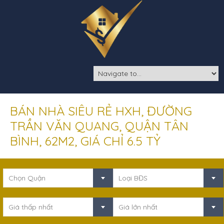
BÁN NHÀ SIÊU RẺ HXH, ĐƯỜNG
TRẦN VĂN QUANG, QUẬN TÂN
BÌNH, 62M2, GIÁ CHỈ 6.5 TỶ
Chọn Quận
Loại BĐS
Giá thấp nhất
Giá lớn nhất