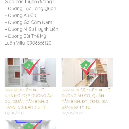
Giáp các tuyến đường :
– Đường Lạc Long Quân
– Đường Âu Cơ
– Đường Gò Cẩm Đệm
– Đường Ni Sư Huỳnh Liên
– Đường Bùi Thế Mỹ
Luân Villa: 0906666120
BÁN NHÀ HẺM XE HƠI,
BÁN NHÀ ĐẸP HẺM XE HƠI
NHÀ MỚI ĐẸP ĐƯỜNG ÂU
ĐƯỜNG ÂU CƠ, QUẬN
CƠ, QUẬN TÂN BÌNH, 3
TÂN BÌNH, DT: 78M2, GIÁ
TẦNG, GIÁ BÁN 3.5 TỶ
BÁN 6.69 TỶ TL
17/06/2021
06/06/2021