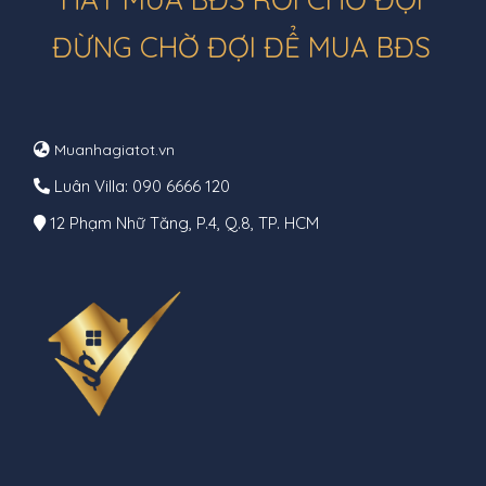
ĐỪNG CHỜ ĐỢI ĐỂ MUA BĐS
Muanhagiatot.vn
Luân Villa: 090 6666 120
12 Phạm Nhữ Tăng, P.4, Q.8, TP. HCM