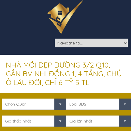
NHÀ MỚI ĐẸP ĐƯỜNG 3/2 Q10,
GẦN BV NHI ĐỒNG 1, 4 TẦNG, CHỦ
Ở LÂU ĐỜI, CHỈ 6 TỶ 5 TL
Chọn Quận
Loại BĐS
Giá thấp nhất
Giá lớn nhất