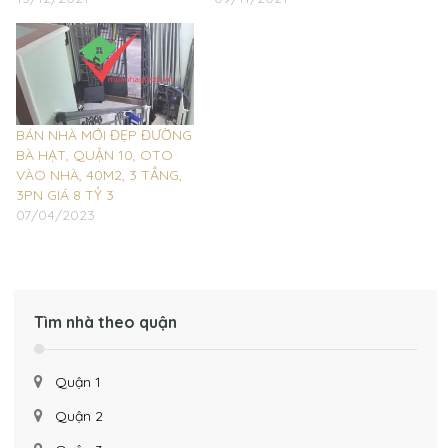
BÁN NHÀ MỚI ĐẸP ĐƯỜNG
BÀ HẠT, QUẬN 10, OTO
VÀO NHÀ, 40M2, 3 TẦNG,
3PN GIÁ 8 TỶ 3
07/04/2023
Tìm nhà theo quận
Quận 1
Quận 2