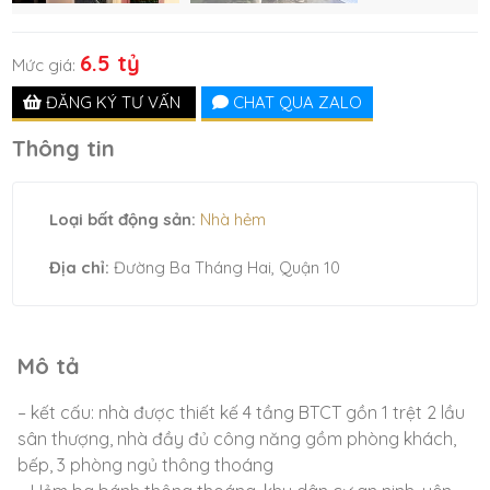
6.5 tỷ
Mức giá:
ĐĂNG KÝ TƯ VẤN
CHAT QUA ZALO
Thông tin
Loại bất động sản:
Nhà hẻm
Địa chỉ:
Đường Ba Tháng Hai, Quận 10
Mô tả
– kết cấu: nhà được thiết kế 4 tầng BTCT gồn 1 trệt 2 lầu
sân thượng, nhà đầy đủ công năng gồm phòng khách,
bếp, 3 phòng ngủ thông thoáng