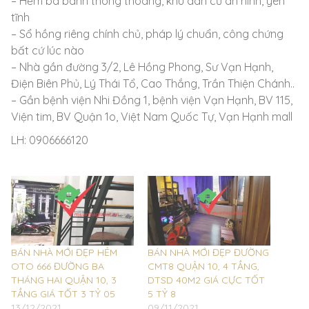
– Hẻm ba bánh thông thoáng, khu dân cư an ninh, yên
tĩnh
– Sổ hồng riêng chính chủ, pháp lý chuẩn, công chứng
bất cứ lúc nào
– Nhà gần đường 3/2, Lê Hồng Phong, Sư Vạn Hạnh,
Điện Biên Phủ, Lý Thái Tổ, Cao Thắng, Trần Thiện Chánh..
– Gần bệnh viện Nhi Đồng 1, bệnh viện Vạn Hạnh, BV 115,
Viện tim, BV Quận 1o, Việt Nam Quốc Tự, Vạn Hạnh mall
LH: 0906666120
BÁN NHÀ MỚI ĐẸP HẺM
BÁN NHÀ MỚI ĐẸP ĐƯỜNG
OTO 666 ĐƯỜNG BA
CMT8 QUẬN 10, 4 TẦNG,
THÁNG HAI QUẬN 10, 3
DTSD 40M2 GIÁ CỰC TỐT
TẦNG GIÁ TỐT 3 TỶ 05
5 TỶ 8
13/12/2021
09/11/2021