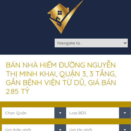
BÁN NHÀ HIẾM ĐƯỜNG NGUYỄN
THỊ MINH KHAI, QUẬN 3, 3 TẦNG,
GẦN BỆNH VIỆN TỪ DŨ, GIÁ BÁN
2.85 TỶ
Chọn Quận
Loại BĐS
Giá thấp nhất
Giá lớn nhất