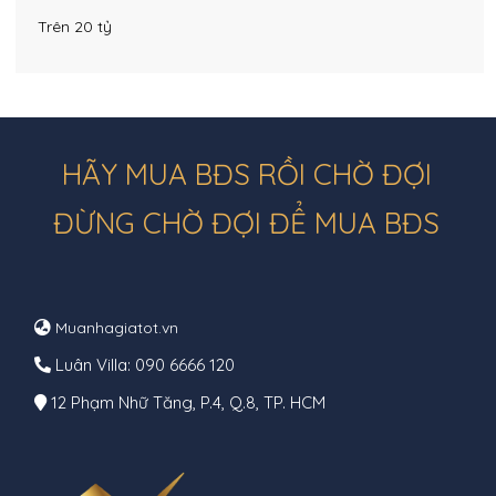
Trên 20 tỷ
HÃY MUA BĐS RỒI CHỜ ĐỢI
ĐỪNG CHỜ ĐỢI ĐỂ MUA BĐS
Muanhagiatot.vn
Luân Villa: 090 6666 120
12 Phạm Nhữ Tăng, P.4, Q.8, TP. HCM