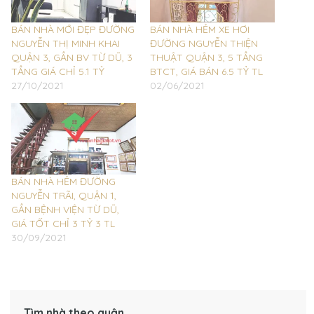
BÁN NHÀ MỚI ĐẸP ĐƯỜNG
BÁN NHÀ HẺM XE HƠI
NGUYỄN THỊ MINH KHAI
ĐƯỜNG NGUYỄN THIỆN
QUẬN 3, GẦN BV TỪ DŨ, 3
THUẬT QUẬN 3, 5 TẦNG
TẦNG GIÁ CHỈ 5.1 TỶ
BTCT, GIÁ BÁN 6.5 TỶ TL
27/10/2021
02/06/2021
BÁN NHÀ HẺM ĐƯỜNG
NGUYỄN TRÃI, QUẬN 1,
GẦN BỆNH VIỆN TỪ DŨ,
GIÁ TỐT CHỈ 3 TỶ 3 TL
30/09/2021
Tìm nhà theo quận