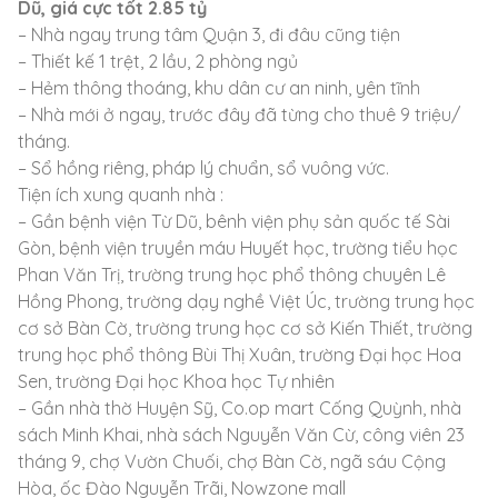
Dũ, giá cực tốt 2.85 tỷ
– Nhà ngay trung tâm Quận 3, đi đâu cũng tiện
– Thiết kế 1 trệt, 2 lầu, 2 phòng ngủ
– Hẻm thông thoáng, khu dân cư an ninh, yên tĩnh
– Nhà mới ở ngay, trước đây đã từng cho thuê 9 triệu/
tháng.
– Sổ hồng riêng, pháp lý chuẩn, sổ vuông vức.
Tiện ích xung quanh nhà :
– Gần bệnh viện Từ Dũ, bênh viện phụ sản quốc tế Sài
Gòn, bệnh viện truyền máu Huyết học, trường tiểu học
Phan Văn Trị, trường trung học phổ thông chuyên Lê
Hồng Phong, trường dạy nghề Việt Úc, trường trung học
cơ sở Bàn Cờ, trường trung học cơ sở Kiến Thiết, trường
trung học phổ thông Bùi Thị Xuân, trường Đại học Hoa
Sen, trường Đại học Khoa học Tự nhiên
– Gần nhà thờ Huyện Sỹ, Co.op mart Cống Quỳnh, nhà
sách Minh Khai, nhà sách Nguyễn Văn Cừ, công viên 23
tháng 9, chợ Vườn Chuối, chợ Bàn Cờ, ngã sáu Cộng
Hòa, ốc Đào Nguyễn Trãi, Nowzone mall