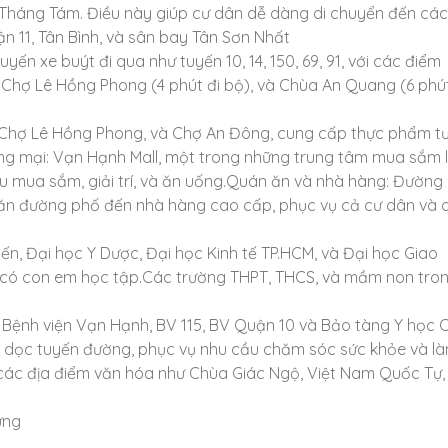
 Tháng Tám. Điều này giúp cư dân dễ dàng di chuyển đến các
n 11, Tân Bình, và sân bay Tân Sơn Nhất
ến xe buýt đi qua như tuyến 10, 14, 150, 69, 91, với các điểm
 Chợ Lê Hồng Phong (4 phút đi bộ), và Chùa An Quang (6 phút
, Chợ Lê Hồng Phong, và Chợ An Đông, cung cấp thực phẩm tư
ng mại: Vạn Hạnh Mall, một trong những trung tâm mua sắm 
 mua sắm, giải trí, và ăn uống.Quán ăn và nhà hàng: Đường
ăn đường phố đến nhà hàng cao cấp, phục vụ cả cư dân và 
ến, Đại học Y Dược, Đại học Kinh tế TP.HCM, và Đại học Giao
nh có con em học tập.Các trường THPT, THCS, và mầm non tro
, Bệnh viện Vạn Hạnh, BV 115, BV Quận 10 và Bảo tàng Y học 
 dọc tuyến đường, phục vụ nhu cầu chăm sóc sức khỏe và l
 các địa điểm văn hóa như Chùa Giác Ngộ, Việt Nam Quốc Tự,
ứng