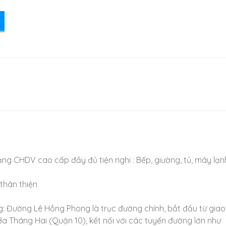
ng CHDV cao cấp đầy đủ tiện nghi : Bếp, giường, tủ, máy lạn
 thân thiện
ông: Đường Lê Hồng Phong là trục đường chính, bắt đầu từ giao
a Tháng Hai (Quận 10), kết nối với các tuyến đường lớn như