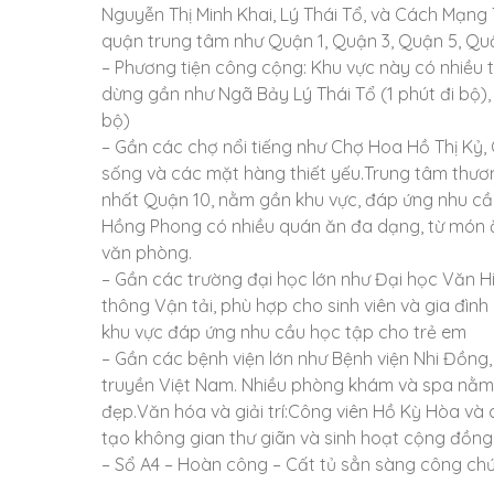
Nguyễn Thị Minh Khai, Lý Thái Tổ, và Cách Mạng
quận trung tâm như Quận 1, Quận 3, Quận 5, Quậ
– Phương tiện công cộng: Khu vực này có nhiều tuy
dừng gần như Ngã Bảy Lý Thái Tổ (1 phút đi bộ),
bộ)
– Gần các chợ nổi tiếng như Chợ Hoa Hồ Thị Kỷ
sống và các mặt hàng thiết yếu.Trung tâm thươ
nhất Quận 10, nằm gần khu vực, đáp ứng nhu cầu
Hồng Phong có nhiều quán ăn đa dạng, từ món 
văn phòng.
– Gần các trường đại học lớn như Đại học Văn Hi
thông Vận tải, phù hợp cho sinh viên và gia đì
khu vực đáp ứng nhu cầu học tập cho trẻ em
– Gần các bệnh viện lớn như Bệnh viện Nhi Đồng
truyền Việt Nam. Nhiều phòng khám và spa nằm
đẹp.Văn hóa và giải trí:Công viên Hồ Kỳ Hòa và
tạo không gian thư giãn và sinh hoạt cộng đồng
– Sổ A4 – Hoàn công – Cất tủ sẳn sàng công ch