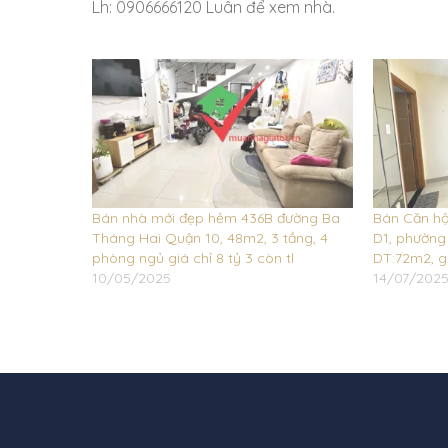
Lh: 0906666120 Luân để xem nhà.
Bán nhà mới đẹp hẻm 436B đường Ba
Bán Căn hộ
Tháng Hai Quận 10, 48m2, 3 tầng, 4
D1, phường
phòng ngủ giá chỉ 8 tỷ 3 còn tl
DT:72m2, gi
10/05/2025
14/07/202