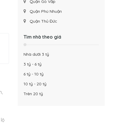
Quận Gò Vấp
Quận Phú Nhuận
Quận Thủ Đức
Tìm nhà theo giá
Nhà dưới 3 tỷ
3 tỷ - 6 tỷ
6 tỷ - 10 tỷ
10 tỷ - 20 tỷ
h,
Trên 20 tỷ
 lộ