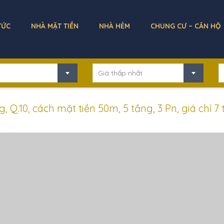
TỨC
NHÀ MẶT TIỀN
NHÀ HẺM
CHUNG CƯ – CĂN HỘ
Giá thấp nhất
10, cách mặt tiền 50m, 5 tầng, 3 Pn, giá chỉ 7 t