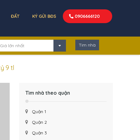
ĐẤT
KÝ GỬI BĐS
0906666120
Giá lớn nhất
ỷ 9 tl
Tìm nhà theo quận
Quận 1
Quận 2
Quận 3