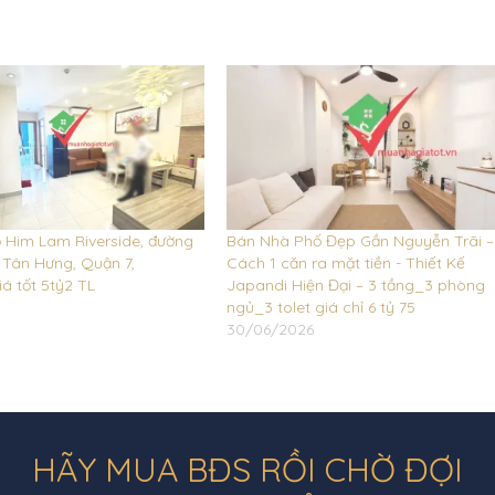
 Him Lam Riverside, đường
Bán Nhà Phố Đẹp Gần Nguyễn Trãi –
 Tân Hưng, Quận 7,
Cách 1 căn ra mặt tiền - Thiết Kế
á tốt 5tỷ2 TL
Japandi Hiện Đại – 3 tầng_3 phòng
5
ngủ_3 tolet giá chỉ 6 tỷ 75
30/06/2026
HÃY MUA BĐS RỒI CHỜ ĐỢI