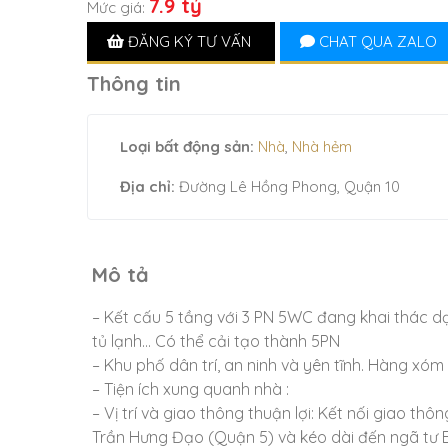
7.9 tỷ
Mức giá:
ĐĂNG KÝ TƯ VẤN
CHAT QUA ZALO
Thông tin
Loại bất động sản:
Nhà
,
Nhà hẻm
Địa chỉ:
Đường Lê Hồng Phong, Quận 10
Mô tả
– Kết cấu 5 tầng với 3 PN 5WC đang khai thác dạ
tủ lạnh… Có thể cải tạo thành 5PN
– Khu phố dân trí, an ninh và yên tĩnh. Hàng xóm
– Tiện ích xung quanh nhà :
– Vị trí và giao thông thuận lợi: Kết nối giao th
Trần Hưng Đạo (Quận 5) và kéo dài đến ngã tư B