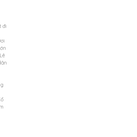
 đi
ơi
lớn
 Lê
dân
ng
Cổ
àm