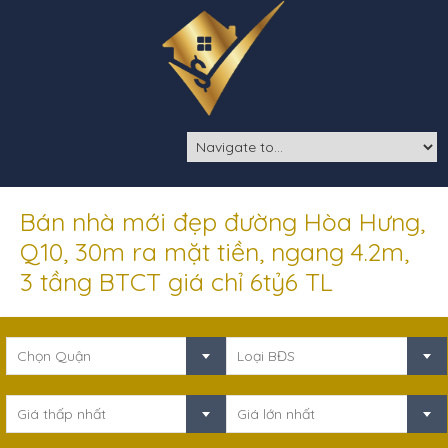
Bán nhà mới đẹp đường Hòa Hưng,
Q10, 30m ra mặt tiền, ngang 4.2m,
3 tầng BTCT giá chỉ 6tỷ6 TL
Chọn Quận
Loại BĐS
Giá thấp nhất
Giá lớn nhất