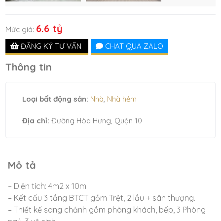
6.6 tỷ
Mức giá:
ĐĂNG KÝ TƯ VẤN
CHAT QUA ZALO
Thông tin
Loại bất động sản:
Nhà
,
Nhà hẻm
Địa chỉ:
Đường Hòa Hưng, Quận 10
Mô tả
– Diện tích: 4m2 x 10m
– Kết cấu 3 tầng BTCT gồm Trệt, 2 lầu + sân thượng.
– Thiết kế sang chảnh gồm phòng khách, bếp, 3 Phòng