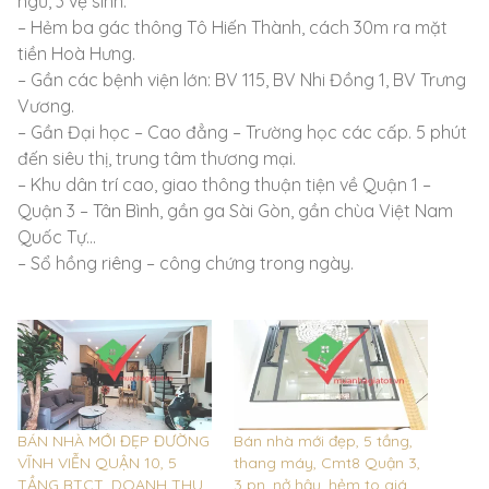
ngủ, 3 vệ sinh.
– Hẻm ba gác thông Tô Hiến Thành, cách 30m ra mặt
tiền Hoà Hưng.
– Gần các bệnh viện lớn: BV 115, BV Nhi Đồng 1, BV Trưng
Vương.
– Gần Đại học – Cao đẳng – Trường học các cấp. 5 phút
đến siêu thị, trung tâm thương mại.
– Khu dân trí cao, giao thông thuận tiện về Quận 1 –
Quận 3 – Tân Bình, gần ga Sài Gòn, gần chùa Việt Nam
Quốc Tự…
– Sổ hồng riêng – công chứng trong ngày.
BÁN NHÀ MỚI ĐẸP ĐƯỜNG
Bán nhà mới đẹp, 5 tầng,
VĨNH VIỄN QUẬN 10, 5
thang máy, Cmt8 Quận 3,
TẦNG BTCT, DOANH THU
3 pn, nở hậu, hẻm to giá