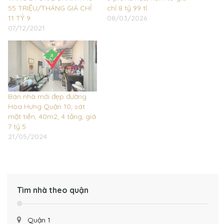
55 TRIỆU/THÁNG GIÁ CHỈ
chỉ 8 tỷ 99 tl
11 TỶ 9
08/03/2026
07/12/2021
Bán nhà mới đẹp đường
Hòa Hưng Quận 10, sát
mặt tiền, 40m2, 4 tầng, giá
7 tỷ 5
21/05/2024
Tìm nhà theo quận
Quận 1