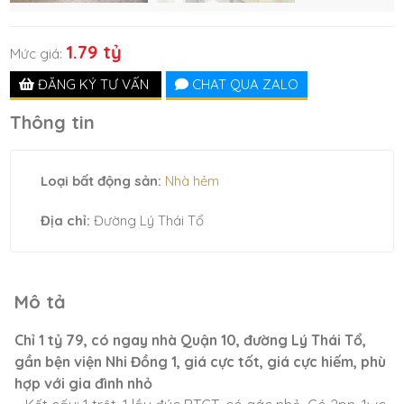
1.79 tỷ
Mức giá:
ĐĂNG KÝ TƯ VẤN
CHAT QUA ZALO
Thông tin
Loại bất động sản:
Nhà hẻm
Địa chỉ:
Đường Lý Thái Tổ
Mô tả
Chỉ 1 tỷ 79, có ngay nhà Quận 10, đường Lý Thái Tổ,
gần bện viện Nhi Đồng 1, giá cực tốt, giá cực hiếm, phù
hợp với gia đình nhỏ