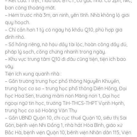
– Kết cấu: 1 trệt, 1 lầu đúc BTCT, có gác nhỏ. Có 2pn, 1wc,
ban công thoáng mát.
– Hẻm trước nhà 3m, an ninh, yên tĩnh. Nhà không lộ giới
quy hoạch.
– Chỉ cần hơn 1 tỷ có ngay hộ khẩu Q10, phù hợp gia
đình nhỏ.
– Sổ hồng riêng, nở hậu đầy tài lộc, hoàn công đầy đủ,
pháp lý sạch, công chứng nhanh trong ngày.
– Khu vực trung tâm Q10 đi đâu cũng tiện, tiện ích bao
vây.
Tiện ích xung quanh nhà :
– Gần trường trung học phổ thông Nguyễn Khuyến,
trung học cơ sơ – trung học phổ thông Diên Hồng, Đại
học Hoa Sen, trường mâm non Măng non 1, Đại học
ngoại ngữ tin học, trưởng TiH-THCS-THPT Vạnh Hạnh,
trung học cơ sở Hoàng Văn Thụ
– Gần UBND Quận 10, chi cục thuế Quận 10, siêu thị Sai
Gòn, bệnh viện Nhi Đồng 1, nhà hát Hòa Bình, giáo xứ
Bắc Hà, bệnh viện Quận 10, bênh viện Nhân dân 115, Viện