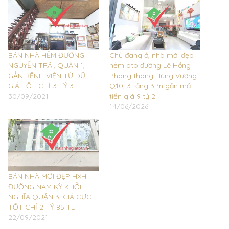
BÁN NHÀ HẺM ĐƯỜNG
Chủ đang ở, nhà mới đẹp
NGUYỄN TRÃI, QUẬN 1,
hẻm oto đường Lê Hồng
GẦN BỆNH VIỆN TỪ DŨ,
Phong thông Hùng Vương
GIÁ TỐT CHỈ 3 TỶ 3 TL
Q10, 3 tầng 3Pn gần mặt
30/09/2021
tiền giá 9 tỷ 2
14/06/2026
BÁN NHÀ MỚI ĐẸP HXH
ĐƯỜNG NAM KỲ KHỞI
NGHĨA QUẬN 3, GIÁ CỰC
TỐT CHỈ 2 TỶ 85 TL
22/09/2021