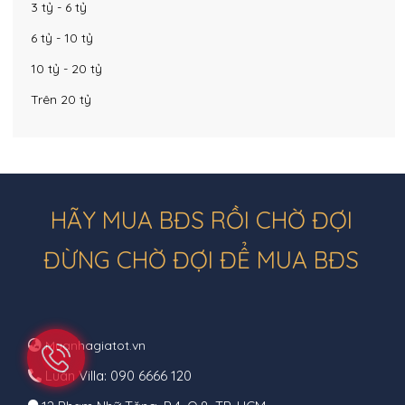
3 tỷ - 6 tỷ
6 tỷ - 10 tỷ
10 tỷ - 20 tỷ
Trên 20 tỷ
HÃY MUA BĐS RỒI CHỜ ĐỢI
ĐỪNG CHỜ ĐỢI ĐỂ MUA BĐS
Muanhagiatot.vn
Luân Villa: 090 6666 120