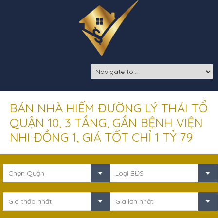
BÁN NHÀ HIẾM ĐƯỜNG LÝ THÁI TỔ
QUẬN 10, 3 TẦNG, GẦN BỆNH VIỆN
NHI ĐỒNG 1, GIÁ TỐT CHỈ 1 TỶ 79
Chọn Quận
Loại BĐS
Giá thấp nhất
Giá lớn nhất