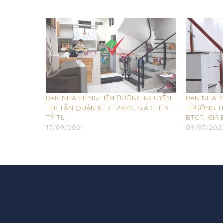
BÁN NHÀ RIÊNG HẺM ĐƯỜNG NGUYỄN
BÁN NHÀ M
THỊ TẦN QUẬN 8, DT 25M2, GIÁ CHỈ 3
TRƯỜNG TH
TỶ TL
BTCT, GIÁ 
17/09/2021
09/07/202