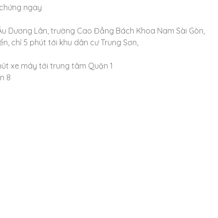
g chứng ngay
c Âu Dương Lân, trường Cao Đẳng Bách Khoa Nam Sài Gòn,
, chỉ 5 phút tới khu dân cư Trung Sơn,
hút xe máy tới trung tâm Quận 1
n 8