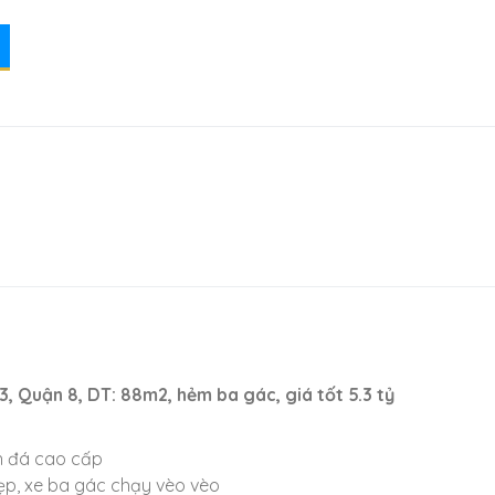
, Quận 8, DT: 88m2, hẻm ba gác, giá tốt 5.3 tỷ
ch đá cao cấp
đẹp, xe ba gác chạy vèo vèo