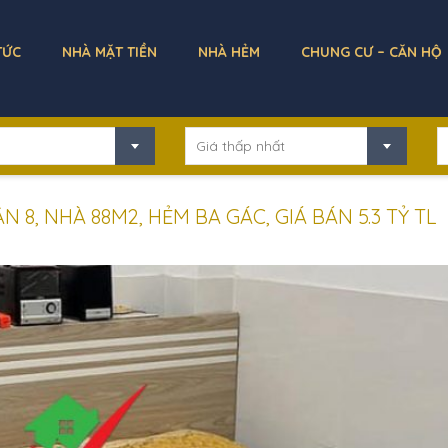
TỨC
NHÀ MẶT TIỀN
NHÀ HẺM
CHUNG CƯ – CĂN HỘ
Giá thấp nhất
8, NHÀ 88M2, HẺM BA GÁC, GIÁ BÁN 5.3 TỶ TL