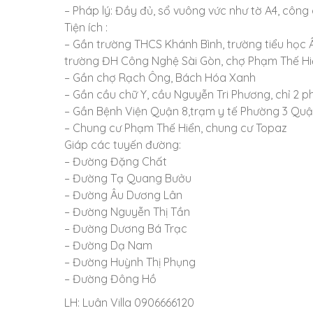
– Pháp lý: Đầy đủ, sổ vuông vức như tờ A4, côn
Tiện ích :
– Gần trường THCS Khánh Bình, trường tiểu họ
trường ĐH Công Nghệ Sài Gòn, chợ Phạm Thế Hiển
– Gần chợ Rạch Ông, Bách Hóa Xanh
– Gần cầu chữ Y, cầu Nguyễn Tri Phương, chỉ 2 p
– Gần Bệnh Viện Quận 8,trạm y tế Phường 3 Quậ
– Chung cư Phạm Thế Hiển, chung cư Topaz
Giáp các tuyến đường:
– Đường Đặng Chất
– Đường Tạ Quang Bưởu
– Đường Âu Dương Lân
– Đường Nguyễn Thị Tần
– Đường Dương Bá Trạc
– Đường Dạ Nam
– Đường Huỳnh Thị Phụng
– Đường Đông Hồ
LH: Luân Villa 0906666120