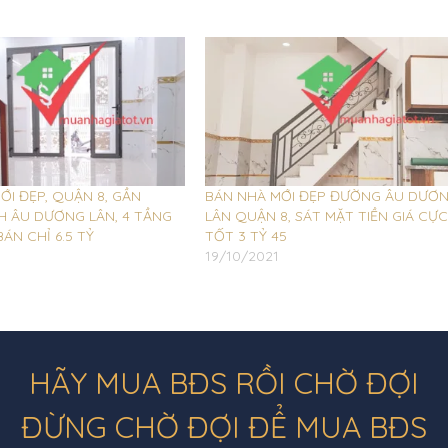
ỚI ĐẸP, QUẬN 8, GẦN
BÁN NHÀ MỚI ĐẸP ĐƯỜNG ÂU DƯƠ
 ÂU DƯƠNG LÂN, 4 TẦNG
LÂN QUẬN 8, SÁT MẶT TIỀN GIÁ CỰC
BÁN CHỈ 6.5 TỶ
TỐT 3 TỶ 45
1
19/10/2021
HÃY MUA BĐS RỒI CHỜ ĐỢI
ĐỪNG CHỜ ĐỢI ĐỂ MUA BĐS