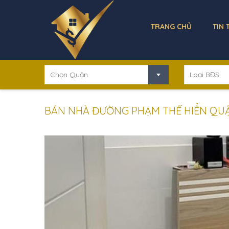
TRANG CHỦ
TIN 
Chọn Quận
Loại BĐS
BÁN NHÀ ĐƯỜNG PHẠM THẾ HIỂN QUẬN 