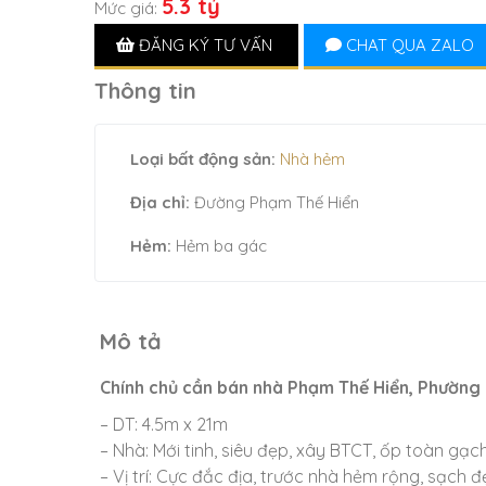
5.3 tỷ
Mức giá:
ĐĂNG KÝ TƯ VẤN
CHAT QUA ZALO
Thông tin
Loại bất động sản:
Nhà hẻm
Địa chỉ:
Đường Phạm Thế Hiển
Hẻm:
Hẻm ba gác
Mô tả
Chính chủ cần bán nhà Phạm Thế Hiển, Phường 3
– DT: 4.5m x 21m
– Nhà: Mới tinh, siêu đẹp, xây BTCT, ốp toàn gạ
– Vị trí: Cực đắc địa, trước nhà hẻm rộng, sạch 