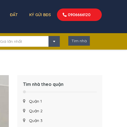
ĐẤT
KÝ GỬI BĐS
0906666120
Giá lớn nhất
Tìm nhà theo quận
Quận 1
Quận 2
Quận 3