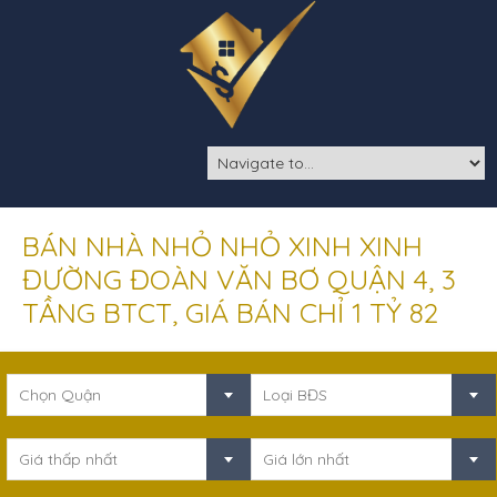
BÁN NHÀ NHỎ NHỎ XINH XINH
ĐƯỜNG ĐOÀN VĂN BƠ QUẬN 4, 3
TẦNG BTCT, GIÁ BÁN CHỈ 1 TỶ 82
Chọn Quận
Loại BĐS
Giá thấp nhất
Giá lớn nhất