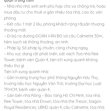
quận trung tâm
– Nhà nhỏ nhỏ xinh xinh phù hợp cho vợ chồng trẻ, hoặc
mua đầu tư cho thuê vì gần nhiều tòa nhà, cao ốc văn
phòng
– Kết cấu: 1 trệt 2 lầu, phòng khách rộng rãi,sân thượng
thoáng mát.
– Đi bộ ra đường ĐOÀN VĂN BƠ và cầu Calmette 30m,
hẻm sạch sẻ thông thoáng, an ninh.
– Pháp lý: Sổ pháp lý chuẩn, công chứng ngay.
– Khu vực đang rất phát triển, sát vách Toà nhà Ree
Tower, bệnh viện Quận 4, tiện ích xung quanh không
thiếu thứ gì
Tiện ích xung quanh nhà:
– Gần trường trung học phổ thông Nguyễn Hữu Thọ,
trường tiểu học Nguyễn Văn Trổi, trường Đại học Luật
TP.HCM, bệnh viện quận 4,
– Gần bến nhà Rồng – Bảo tàng Hồ Chí Minh, tòa nhà
Ree Tower, tòa nhà Etown, tòa nhà the Tresor, Saigon
Royal Residences, UBND quận 4, cầu Calmette, tòa nhà