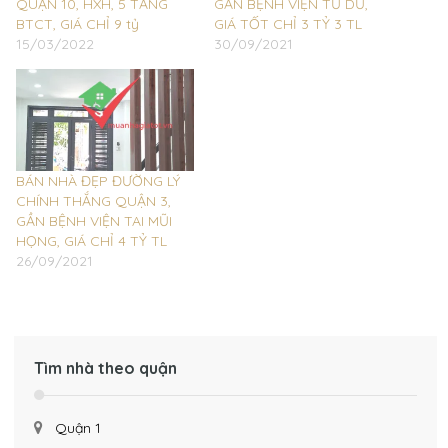
QUẬN 10, HXH, 5 TẦNG
GẦN BỆNH VIỆN TỪ DŨ,
BTCT, GIÁ CHỈ 9 tỷ
GIÁ TỐT CHỈ 3 TỶ 3 TL
15/03/2022
30/09/2021
BÁN NHÀ ĐẸP ĐƯỜNG LÝ
CHÍNH THẮNG QUẬN 3,
GẦN BỆNH VIỆN TAI MŨI
HỌNG, GIÁ CHỈ 4 TỶ TL
26/09/2021
Tìm nhà theo quận
Quận 1