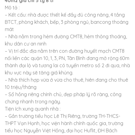
40m2 giá chỉ 5 tỷ 8 tl
Mô tả :
– Kết cấu: nhà được thiết kế đầy đủ công năng, 4 tầng
BTCT, phòng khách, bếp, 3 phòng ngủ, bancong thoáng
mát
– Nhà nằm trong hẻm đường CMT8, hẻm thông thoáng,
khu dân cư an ninh
– Vị trí đắc địa nằm trên con đường huyết mạch CMT8
nối liền các quận 10, 1, 3, PN, Tân Bình đang mở rộng 60m
thành đại lộ và tương lai có tuyến metro số 2 đi qua, nhà
khu vực này sẽ tăng giá khủng.
– Nhà thích hợp vừa ở vừa cho thuê, hiên đang cho thuê
10 triệu/tháng
– Sổ hồng riêng chính chủ, đẹp pháp lý rõ ràng, công
chứng nhanh trong ngày.
Tiện ích xung quanh nhà :
– Gần trường tiểu học Lê Thị Riêng, trường TH-THCS-
THPT Vạn Hạnh, học viện hành chính quốc gia, trường
tiểu học Nguyễn Việt Hồng, đại học Huflit, ĐH Bách