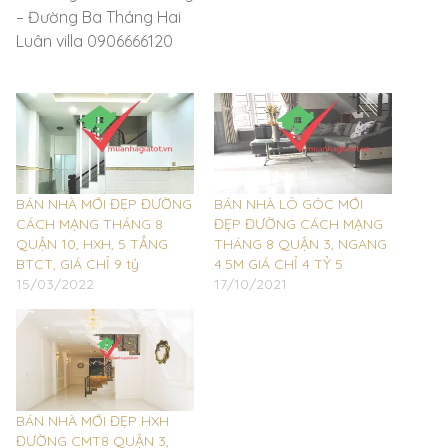
– Đường Ba Tháng Hai
Luân villa 0906666120
BÁN NHÀ MỚI ĐẸP ĐƯỜNG
BÁN NHÀ LÔ GÓC MỚI
CÁCH MẠNG THÁNG 8
ĐẸP ĐƯỜNG CÁCH MẠNG
QUẬN 10, HXH, 5 TẦNG
THÁNG 8 QUẬN 3, NGANG
BTCT, GIÁ CHỈ 9 tỷ
4.5M GIÁ CHỈ 4 TỶ 5
15/03/2022
17/10/2021
BÁN NHÀ MỚI ĐẸP HXH
ĐƯỜNG CMT8 QUẬN 3,