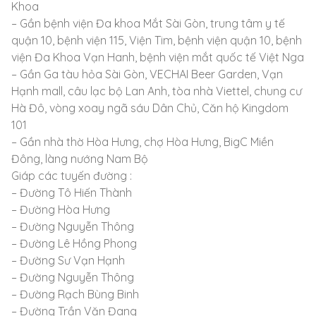
Khoa
– Gần bệnh viện Đa khoa Mắt Sài Gòn, trung tâm y tế
quận 10, bệnh viện 115, Viện Tim, bệnh viện quận 10, bệnh
viện Đa Khoa Vạn Hanh, bệnh viện mắt quốc tế Việt Nga
– Gần Ga tàu hỏa Sài Gòn, VECHAI Beer Garden, Vạn
Hạnh mall, câu lạc bộ Lan Anh, tòa nhà Viettel, chung cư
Hà Đô, vòng xoay ngã sáu Dân Chủ, Căn hộ Kingdom
101
– Gần nhà thờ Hòa Hưng, chợ Hòa Hưng, BigC Miền
Đông, làng nướng Nam Bộ
Giáp các tuyến đường :
– Đường Tô Hiến Thành
– Đường Hòa Hưng
– Đường Nguyễn Thông
– Đường Lê Hồng Phong
– Đường Sư Vạn Hạnh
– Đường Nguyễn Thông
– Đường Rạch Bùng Binh
– Đường Trần Văn Đang