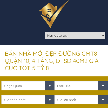
BÁN NHÀ MỚI ĐẸP ĐƯỜNG CMT8
QUẬN 10, 4 TẦNG, DTSD 40M2 GIÁ
CỰC TỐT 5 TỶ 8
Chọn Quận
Loại BĐS
Giá thấp nhất
Giá lớn nhất