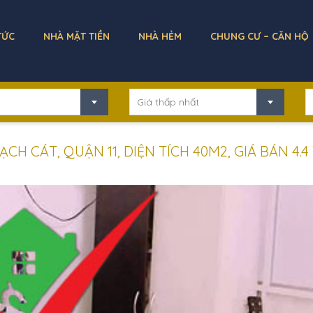
TỨC
NHÀ MẶT TIỀN
NHÀ HẺM
CHUNG CƯ – CĂN HỘ
Giá thấp nhất
H CÁT, QUẬN 11, DIỆN TÍCH 40M2, GIÁ BÁN 4.4