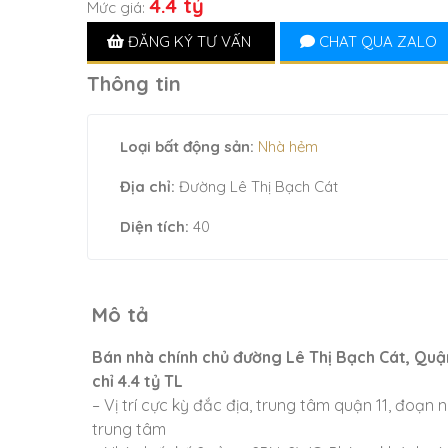
4.4 tỷ
Mức giá:
ĐĂNG KÝ TƯ VẤN
CHAT QUA ZALO
Thông tin
Loại bất động sản:
Nhà hẻm
Địa chỉ:
Đường Lê Thị Bạch Cát
Diện tích:
40
Mô tả
Bán nhà chính chủ đường Lê Thị Bạch Cát, Quận
chỉ 4.4 tỷ TL
– Vị trí cực kỳ đắc địa, trung tâm quận 11, đoạn
trung tâm