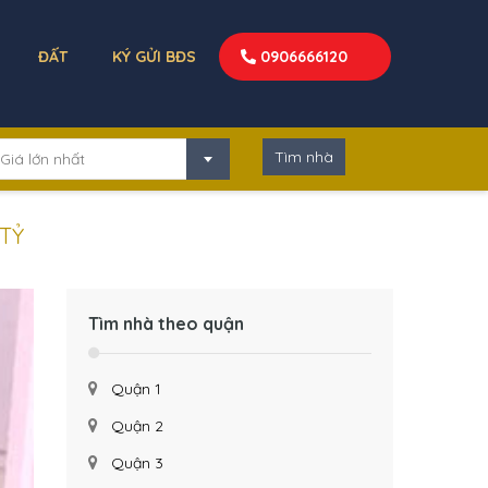
ĐẤT
KÝ GỬI BĐS
0906666120
Giá lớn nhất
 TỶ
Tìm nhà theo quận
Quận 1
Quận 2
Quận 3