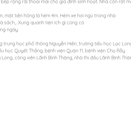
bếp rộng rãi thoải mái cho gia đình sinh hoạt. Nhà còn rất m
m, mặt tiền hông là hẻm 4m. Hẻm xe hơi ngủ trong nhà
nhà sách,…Xung quanh tiện ích gì cũng có
ong ngày.
g trung học phổ thông Nguyễn Hiền, trường tiểu học Lạc Lon
iểu học Quyết Thắng, bệnh viện Quận 11, bệnh viện Chọ Rẫy
 Long, công viên Lãnh Binh Thăng, nhà thi đấu Lãnh Binh Thă