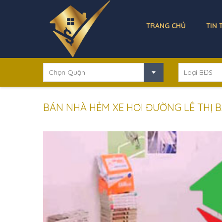
TRANG CHỦ
TIN 
Chọn Quận
Loại BĐS
BÁN NHÀ HẺM XE HƠI ĐƯỜNG LÊ THỊ BẠC