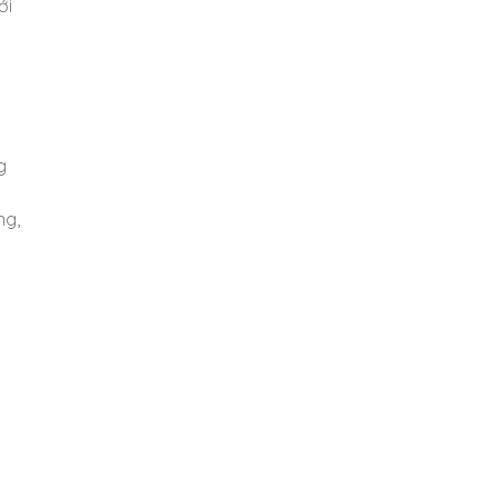
ới
g
ng,