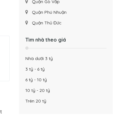
Quận Gò Vấp
Quận Phú Nhuận
Quận Thủ Đức
Tìm nhà theo giá
Nhà dưới 3 tỷ
3 tỷ - 6 tỷ
6 tỷ - 10 tỷ
10 tỷ - 20 tỷ
Trên 20 tỷ
t