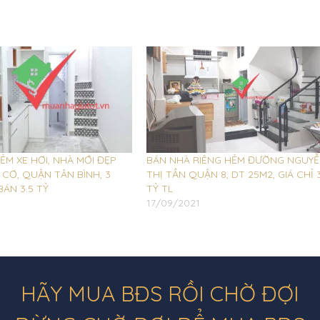
ẺM XE HƠI, NHÀ MỚI ĐẸP
BÁN NHÀ RIÊNG HẺM ĐƯỜNG NGUY
CƠ, QUẬN TÂN BÌNH, 3
THỊ TẦN QUẬN 8, DT 25M2, GIÁ CHỈ 
BÁN 3.5 TỶ
TỶ TL
17/09/2021
HÃY MUA BĐS RỒI CHỜ ĐỢI