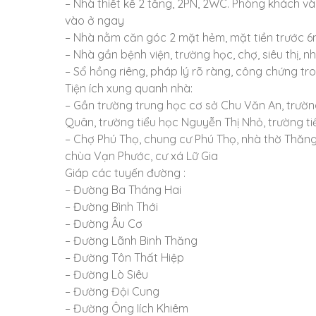
– Nhà thiết kế 2 tầng, 2PN, 2WC. Phòng khách và 
vào ở ngay
– Nhà nằm căn góc 2 mặt hẻm, mặt tiền trước 6
– Nhà gần bệnh viện, trường học, chợ, siêu thị, 
– Sổ hồng riêng, pháp lý rõ ràng, công chứng tr
Tiện ích xung quanh nhà:
– Gần trường trung học cơ sở Chu Văn An, trườn
Quân, trường tiểu học Nguyễn Thị Nhỏ, trường t
– Chợ Phú Thọ, chung cư Phú Thọ, nhà thờ Thăng
chùa Vạn Phước, cư xá Lữ Gia
Giáp các tuyến đường :
– Đường Ba Tháng Hai
– Đường Bình Thới
– Đường Âu Cơ
– Đường Lãnh Binh Thăng
– Đường Tôn Thất Hiệp
– Đường Lò Siêu
– Đường Đội Cung
– Đường Ông Iích Khiêm