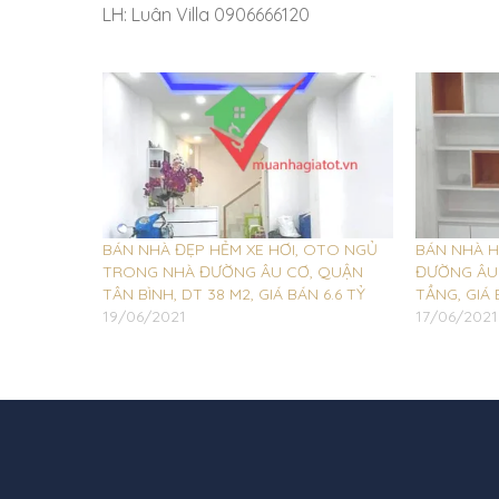
LH: Luân Villa 0906666120
BÁN NHÀ ĐẸP HẺM XE HƠI, OTO NGỦ
BÁN NHÀ H
TRONG NHÀ ĐƯỜNG ÂU CƠ, QUẬN
ĐƯỜNG ÂU 
TÂN BÌNH, DT 38 M2, GIÁ BÁN 6.6 TỶ
TẦNG, GIÁ 
19/06/2021
17/06/2021