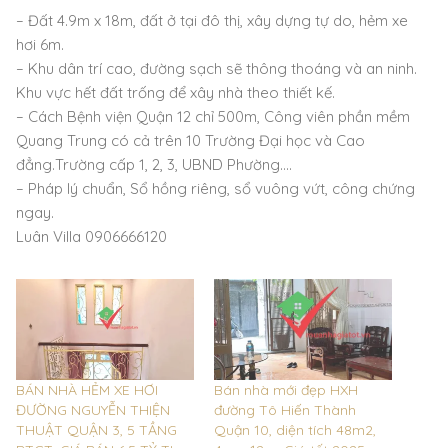
– Đất 4.9m x 18m, đất ở tại đô thị, xây dựng tự do, hẻm xe
hơi 6m.
– Khu dân trí cao, đường sạch sẽ thông thoáng và an ninh.
Khu vực hết đất trống để xây nhà theo thiết kế.
– Cách Bệnh viện Quận 12 chỉ 500m, Công viên phần mềm
Quang Trung có cả trên 10 Trường Đại học và Cao
đẳng.Trường cấp 1, 2, 3, UBND Phường….
– Pháp lý chuẩn, Sổ hồng riêng, sổ vuông vứt, công chứng
ngay.
Luân Villa 0906666120
BÁN NHÀ HẺM XE HƠI
Bán nhà mới đẹp HXH
ĐƯỜNG NGUYỄN THIỆN
đường Tô Hiến Thành
THUẬT QUẬN 3, 5 TẦNG
Quận 10, diện tích 48m2,