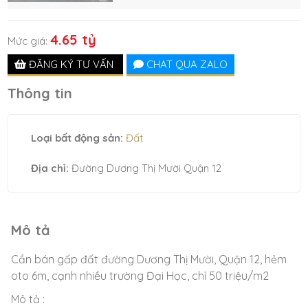
4.65 tỷ
Mức giá:
ĐĂNG KÝ TƯ VẤN
CHAT QUA ZALO
Thông tin
Loại bất động sản:
Đất
Địa chỉ:
Đường Dương Thị Mười Quận 12
Mô tả
Cần bán gấp đất đường Dương Thị Mười, Quận 12, hẻm
oto 6m, cạnh nhiều trường Đại Học, chỉ 50 triệu/m2
Mô tả :