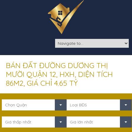
BÁN ĐẤT ĐƯỜNG DƯƠNG THỊ
MƯỜI QUẬN 12, HXH, DIỆN TÍCH
86M2, GIÁ CHỈ 4.65 TỶ
Chọn Quận
Loại BĐS
Giá thấp nhất
Giá lớn nhất