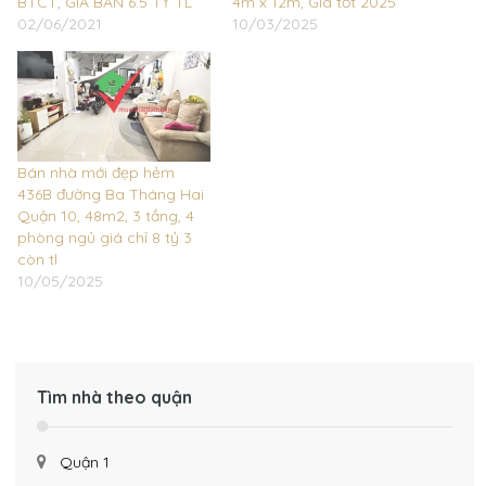
BTCT, GIÁ BÁN 6.5 TỶ TL
4m x 12m, Giá tốt 2025
02/06/2021
10/03/2025
Bán nhà mới đẹp hẻm
436B đường Ba Tháng Hai
Quận 10, 48m2, 3 tầng, 4
phòng ngủ giá chỉ 8 tỷ 3
còn tl
10/05/2025
Tìm nhà theo quận
Quận 1