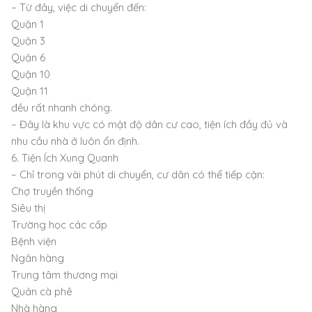
– Từ đây, việc di chuyển đến:
Quận 1
Quận 3
Quận 6
Quận 10
Quận 11
đều rất nhanh chóng.
– Đây là khu vực có mật độ dân cư cao, tiện ích đầy đủ và
nhu cầu nhà ở luôn ổn định.
6. Tiện Ích Xung Quanh
– Chỉ trong vài phút di chuyển, cư dân có thể tiếp cận:
Chợ truyền thống
Siêu thị
Trường học các cấp
Bệnh viện
Ngân hàng
Trung tâm thương mại
Quán cà phê
Nhà hàng