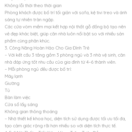
Không lỗi thời theo thời gian
Phòng khách được bố trí tối giản với sofa, kệ tivi treo và ánh
sáng tự nhiên tràn ngập.
Các cửa vòm mềm mại kết hợp nội thất gỗ đồng bộ tạo nên
vẻ đẹp khác biệt, giúp căn nhà luôn nổi bật so với nhiều sản
phẩm cùng phân khúc.
3. Công Năng Hoàn Hảo Cho Gia Đình Trẻ
– Với kết cấu 3 tầng gồm 3 phòng ngủ và 3 nhà vệ sinh, căn
nhà đáp ứng tốt nhu cầu của gia đình từ 4–6 thành viên.
– Mỗi phòng ngủ đều được bố trí:
Máy lạnh
Giường
Tủ
Bàn làm việc
Cửa sổ lấy sáng
Không gian thông thoáng
– Nhờ thiết kế khoa học, diện tích sử dụng được tối ưu tối đa,
tạo cảm giác rộng rãi hơn nhiều so với diện tích thực tế.