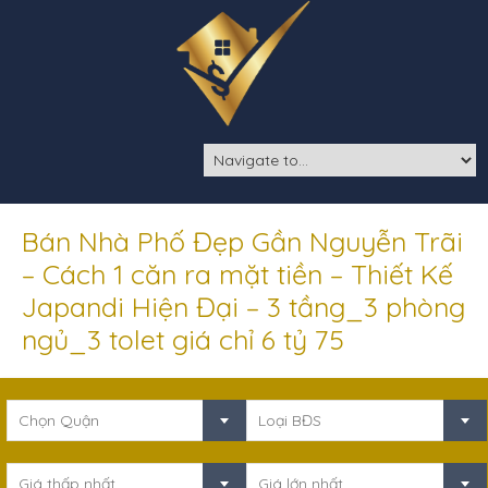
Bán Nhà Phố Đẹp Gần Nguyễn Trãi
– Cách 1 căn ra mặt tiền – Thiết Kế
Japandi Hiện Đại – 3 tầng_3 phòng
ngủ_3 tolet giá chỉ 6 tỷ 75
Chọn Quận
Loại BĐS
Giá thấp nhất
Giá lớn nhất