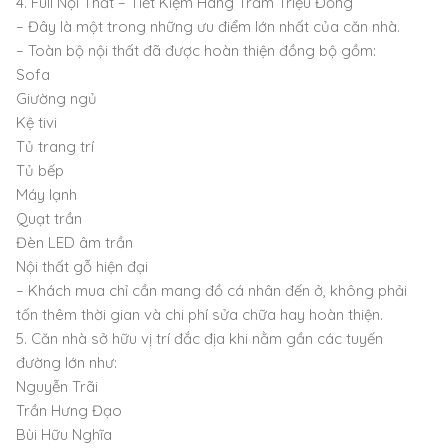
4. Full Nội Thất – Tiết Kiệm Hàng Trăm Triệu Đồng
– Đây là một trong những ưu điểm lớn nhất của căn nhà.
– Toàn bộ nội thất đã được hoàn thiện đồng bộ gồm:
Sofa
Giường ngủ
Kệ tivi
Tủ trang trí
Tủ bếp
Máy lạnh
Quạt trần
Đèn LED âm trần
Nội thất gỗ hiện đại
– Khách mua chỉ cần mang đồ cá nhân đến ở, không phải
tốn thêm thời gian và chi phí sửa chữa hay hoàn thiện.
5. Căn nhà sở hữu vị trí đắc địa khi nằm gần các tuyến
đường lớn như:
Nguyễn Trãi
Trần Hưng Đạo
Bùi Hữu Nghĩa