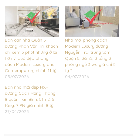
Bán căn nhà Quận 5
Nhà mới phong cách
đường Phan Văn Trị, khách
Modern Luxury đường
chỉ xem 5 phút nhưng ở lại
Nguyễn Trãi trung tâm
hơn vì quá đẹp phong
Quận 5, 36m2, 3 tầng 3
cách Modern Luxury pha
phòng ngủ 3 wc giá chỉ 5
Contemporary nhỉnh 11 tỷ
tỷ 2
05/07/2026
04/07/2026
Bán nhà mới đẹp HXH
đường Cách Mạng Tháng
8 quận Tân Bình, 51m2, 5
tầng, 7 PN giá nhỉnh 8 tỷ
27/04/2025