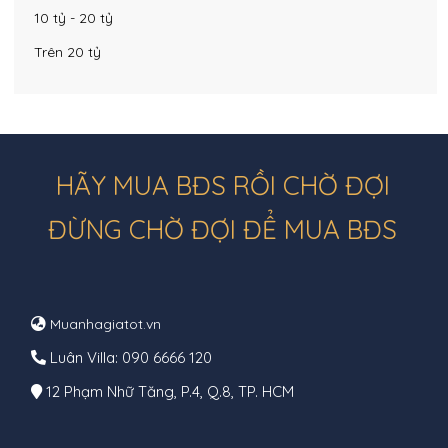
10 tỷ - 20 tỷ
Trên 20 tỷ
HÃY MUA BĐS RỒI CHỜ ĐỢI
ĐỪNG CHỜ ĐỢI ĐỂ MUA BĐS
Muanhagiatot.vn
Luân Villa: 090 6666 120
12 Phạm Nhữ Tăng, P.4, Q.8, TP. HCM