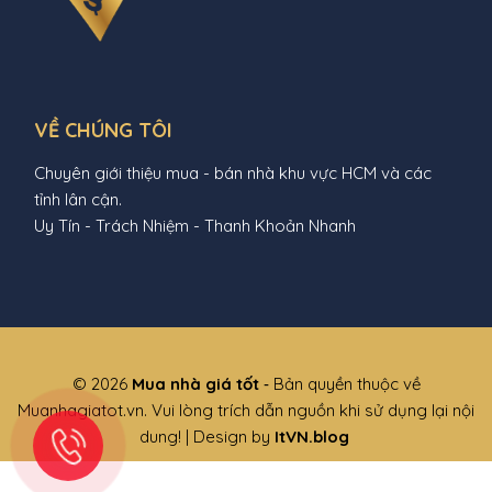
VỀ CHÚNG TÔI
Chuyên giới thiệu mua - bán nhà khu vực HCM và các
tỉnh lân cận.
Uy Tín - Trách Nhiệm - Thanh Khoản Nhanh
© 2026
Mua nhà giá tốt
‐ Bản quyền thuộc về
Muanhagiatot.vn. Vui lòng trích dẫn nguồn khi sử dụng lại nội
dung! | Design by
ItVN.blog