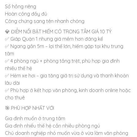
Sổ hồng riêng
Hoàn công đầy đủ
Công chứng sang tên nhanh chóng
💎 ĐIỂM NỔI BẬT HIẾM CÓ TRONG TẦM GIÁ 10 TỶ
✅ Giáp Quận 1 nhưng giá mềm hơn đáng kể
✅ Ngang gần 5m – lợi thế lớn, hiếm gặp tại khu trung
tâm
✅ 4 phòng ngủ + phòng tầng trệt, phù hợp gia đình
nhiều thế hệ
✅ Hẻm xe hơi – gia tăng giá trị sử dụng và thanh khoản
lâu dài
✅ Phù hợp ở kết hợp văn phòng, kinh doanh online hoặc
cho thuê
🎯 PHÙ HỢP NHẤT VỚI
Gia đình muốn ở trung tâm
Gia đình nhiều thế hệ cần nhiều phòng ngủ
Chủ doanh nghiệp nhỏ muốn vừa ở vừa làm văn phòng