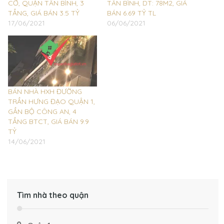
CƠ, QUẬN TÂN BÌNH, 3
TÂN BÌNH, DT: 78M2, GIÁ
TẦNG, GIÁ BÁN 3.5 TỶ
BÁN 6.69 TỶ TL
17/06/2021
06/06/2021
BÁN NHÀ HXH ĐƯỜNG
TRẦN HƯNG ĐẠO QUẬN 1,
GẦN BỘ CÔNG AN, 4
TẦNG BTCT, GIÁ BÁN 9.9
TỶ
14/06/2021
Tìm nhà theo quận