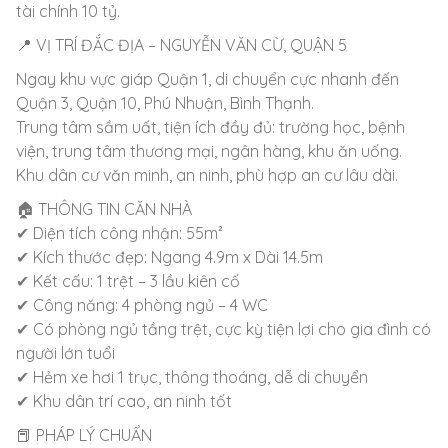
tài chính 10 tỷ.
📍 VỊ TRÍ ĐẮC ĐỊA – NGUYỄN VĂN CỪ, QUẬN 5
Ngay khu vực giáp Quận 1, di chuyển cực nhanh đến
Quận 3, Quận 10, Phú Nhuận, Bình Thạnh.
Trung tâm sầm uất, tiện ích đầy đủ: trường học, bệnh
viện, trung tâm thương mại, ngân hàng, khu ăn uống.
Khu dân cư văn minh, an ninh, phù hợp an cư lâu dài.
🏠 THÔNG TIN CĂN NHÀ
✔ Diện tích công nhận: 55m²
✔ Kích thước đẹp: Ngang 4.9m x Dài 14.5m
✔ Kết cấu: 1 trệt – 3 lầu kiên cố
✔ Công năng: 4 phòng ngủ – 4 WC
✔ Có phòng ngủ tầng trệt, cực kỳ tiện lợi cho gia đình có
người lớn tuổi
✔ Hẻm xe hơi 1 trục, thông thoáng, dễ di chuyển
✔ Khu dân trí cao, an ninh tốt
📕 PHÁP LÝ CHUẨN