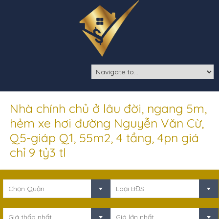
Nhà chính chủ ở lâu đời, ngang 5m,
hẻm xe hơi đường Nguyễn Văn Cừ,
Q5-giáp Q1, 55m2, 4 tầng, 4pn giá
chỉ 9 tỷ3 tl
Chọn Quận
Loại BĐS
Giá thấp nhất
Giá lớn nhất