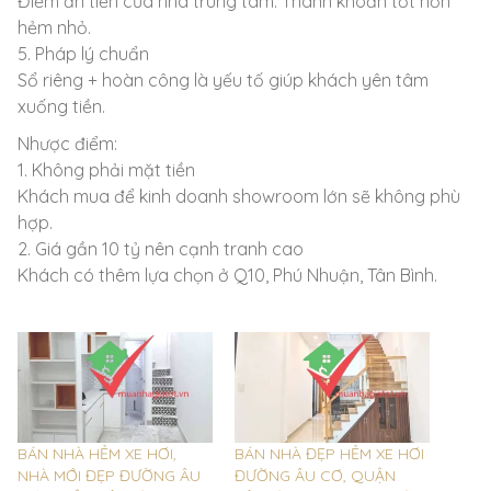
Điểm ăn tiền của nhà trung tâm. Thanh khoản tốt hơn
hẻm nhỏ.
5. Pháp lý chuẩn
Sổ riêng + hoàn công là yếu tố giúp khách yên tâm
xuống tiền.
Nhược điểm:
1. Không phải mặt tiền
Khách mua để kinh doanh showroom lớn sẽ không phù
hợp.
2. Giá gần 10 tỷ nên cạnh tranh cao
Khách có thêm lựa chọn ở Q10, Phú Nhuận, Tân Bình.
BÁN NHÀ HẺM XE HƠI,
BÁN NHÀ ĐẸP HẺM XE HƠI
NHÀ MỚI ĐẸP ĐƯỜNG ÂU
ĐƯỜNG ÂU CƠ, QUẬN