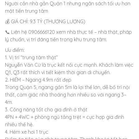
Người cần nhà gần Quận 1 nhưng ngân sách tối ưu hơn
mặt tiền trung tâm
💰 GIÁ CHỈ: 9.3 TỶ (THƯƠNG LƯỢNG)
📞 Liên hệ 0906666120 xem nhà thực tế – nhà thật, pháp
lý chuẩn, vị trí đáng tiền trong khu trung tâm.
Ưu điểm:
1. Vị trí “trung tâm thật”
Nguyễn Văn Cừ là trục kết nối cực mạnh. Khách làm việc
Q1, Q3 rất thích vì tiết kiệm thời gian di chuyển.
2. HIẾM – Ngang 4.9m rất đẹp
Trong Quận 5, ngang gần 5m là lợi thế lớn, dễ bố trí nội
thất, cảm giác nhà thoáng hơn nhiều so với ngang 3–
4m.
3. Công năng tốt cho gia đình ở thật
4PN + 4WC + phòng ngủ tầng trệt = cực hợp gia đình
nhiều thế hệ.
4. Hẻm xe hơi 1 trục