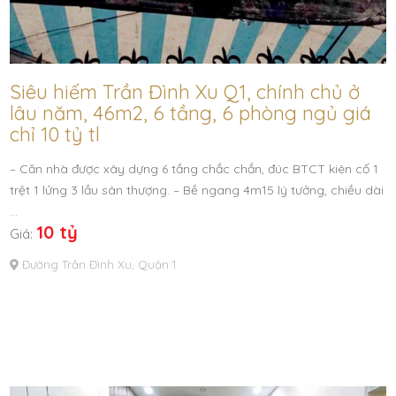
Siêu hiếm Trần Đình Xu Q1, chính chủ ở
lâu năm, 46m2, 6 tầng, 6 phòng ngủ giá
chỉ 10 tỷ tl
– Căn nhà được xây dựng 6 tầng chắc chắn, đúc BTCT kiên cố 1
trệt 1 lửng 3 lầu sân thượng. – Bề ngang 4m15 lý tưởng, chiều dài
…
10 tỷ
Giá:
Đường Trần Đình Xu, Quận 1