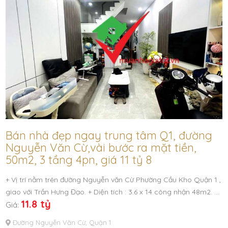
Bán nhà đẹp ngay trung tâm Q1, đường
Nguyễn Văn Cừ,vài bước ra mặt tiền,
50m2, 3 tầng 4pn, giá 11 tỷ 8
+ Vị trí nằm trên đường Nguyễn văn Cừ Phường Cầu Kho Quận 1 ,
giao với Trần Hưng Đạo. + Diện tích : 3.6 x 14 công nhận 48m2. …
11.8 tỷ
Giá:
Đường Nguyễn Văn Cừ, Quận 1