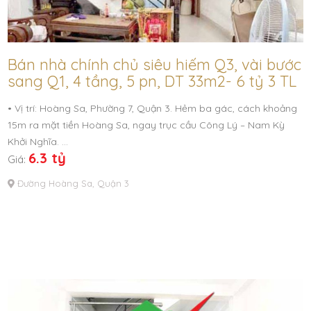
Bán nhà chính chủ siêu hiếm Q3, vài bước
sang Q1, 4 tầng, 5 pn, DT 33m2- 6 tỷ 3 TL
• Vị trí: Hoàng Sa, Phường 7, Quận 3. Hẻm ba gác, cách khoảng
15m ra mặt tiền Hoàng Sa, ngay trục cầu Công Lý – Nam Kỳ
Khởi Nghĩa. …
6.3 tỷ
Giá:
Đường Hoàng Sa, Quận 3