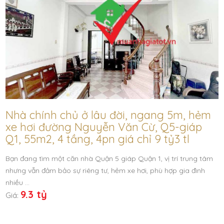
Nhà chính chủ ở lâu đời, ngang 5m, hẻm
xe hơi đường Nguyễn Văn Cừ, Q5-giáp
Q1, 55m2, 4 tầng, 4pn giá chỉ 9 tỷ3 tl
Bạn đang tìm một căn nhà Quận 5 giáp Quận 1, vị trí trung tâm
nhưng vẫn đảm bảo sự riêng tư, hẻm xe hơi, phù hợp gia đình
nhiều …
9.3 tỷ
Giá: