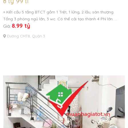
8 tỷ 99 tl
+ Kết cấu 5 tầng BTCT gồm 1 Trệt, 1 lửng, 2 lầu, sân thượng.
Tổng 3 phòng ngủ lớn, 3 wc. Có thể cải tạo thành 4 PN lớn. …
8.99 tỷ
Giá:
Đường CMT8, Quận 3