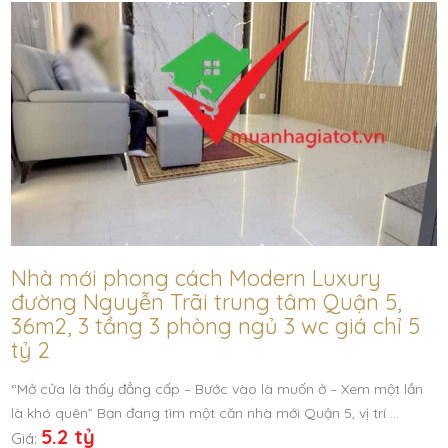
Nhà mới phong cách Modern Luxury
đường Nguyễn Trãi trung tâm Quận 5,
36m2, 3 tầng 3 phòng ngủ 3 wc giá chỉ 5
tỷ 2
“Mở cửa là thấy đẳng cấp – Bước vào là muốn ở – Xem một lần
là khó quên” Bạn đang tìm một căn nhà mới Quận 5, vị trí …
5.2 tỷ
Giá: