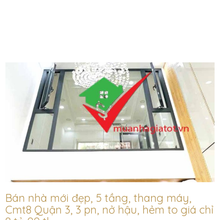
Bán nhà mới đẹp, 5 tầng, thang máy,
Cmt8 Quận 3, 3 pn, nở hậu, hẻm to giá chỉ