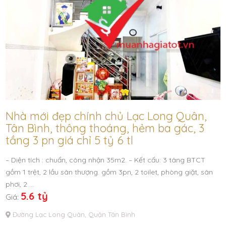
Nhà mới đẹp chính chủ Lạc Long Quân,
Tân Bình, thông thoáng, hẻm ba gác, 3
tầng 3 pn giá chỉ 5 tỷ 6 tl
– Diện tích : chuẩn, công nhận 35m2. – Kết cấu: 3 tâng BTCT
gồm 1 trệt, 2 lầu sân thượng. gồm 3pn, 2 toilet, phòng giặt, sân
phơi, 2 …
5.6 tỷ
Giá:
Đường Lạc Long Quân, Quận Tân Bình