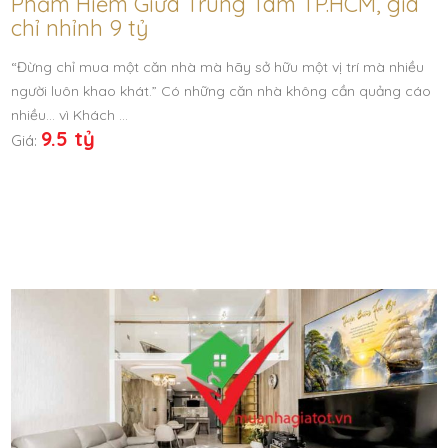
Phẩm Hiếm Giữa Trung Tâm TP.HCM, giá
chỉ nhỉnh 9 tỷ
“Đừng chỉ mua một căn nhà mà hãy sở hữu một vị trí mà nhiều
người luôn khao khát.” Có những căn nhà không cần quảng cáo
nhiều… vì Khách …
9.5 tỷ
Giá: