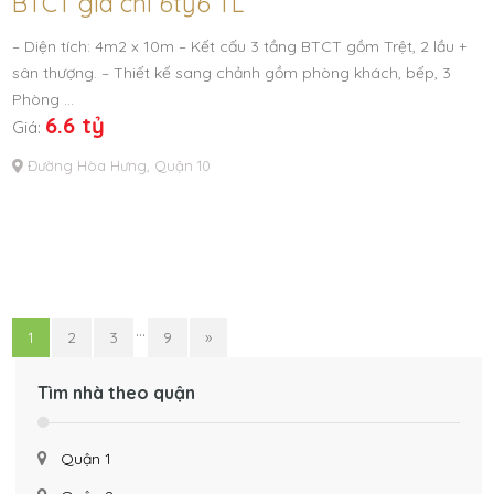
BTCT giá chỉ 6tỷ6 TL
– Diện tích: 4m2 x 10m – Kết cấu 3 tầng BTCT gồm Trệt, 2 lầu +
sân thượng. – Thiết kế sang chảnh gồm phòng khách, bếp, 3
Phòng …
6.6 tỷ
Giá:
Đường Hòa Hưng, Quận 10
…
1
2
3
9
»
Tìm nhà theo quận
Quận 1