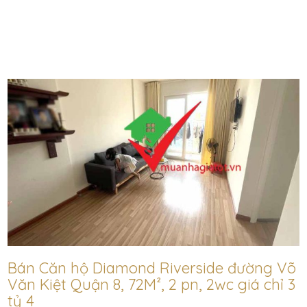
Bán Căn hộ Diamond Riverside đường Võ
Văn Kiệt Quận 8, 72M², 2 pn, 2wc giá chỉ 3
tỷ 4