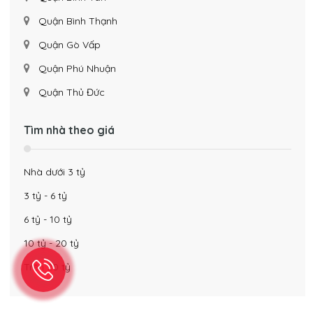
Quận Bình Thạnh
Quận Gò Vấp
Quận Phú Nhuận
Quận Thủ Đức
Tìm nhà theo giá
Nhà dưới 3 tỷ
3 tỷ - 6 tỷ
6 tỷ - 10 tỷ
10 tỷ - 20 tỷ
Trên 20 tỷ