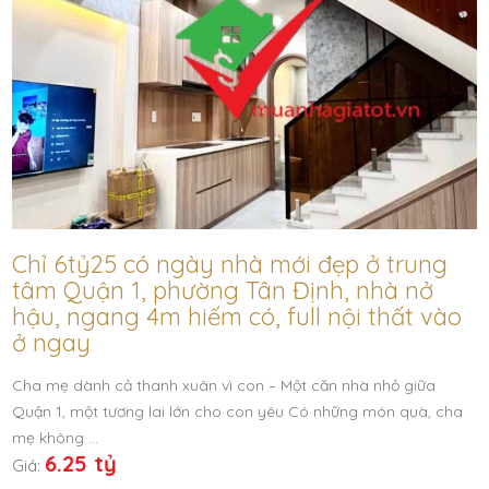
Chỉ 6tỷ25 có ngày nhà mới đẹp ở trung
tâm Quận 1, phường Tân Định, nhà nở
hậu, ngang 4m hiếm có, full nội thất vào
ở ngay
Cha mẹ dành cả thanh xuân vì con – Một căn nhà nhỏ giữa
Quận 1, một tương lai lớn cho con yêu Có những món quà, cha
mẹ không …
6.25 tỷ
Giá: