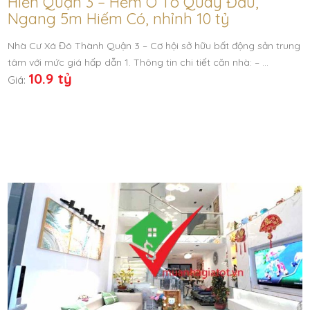
Hiền Quận 3 – Hẻm Ô Tô Quay Đầu,
Ngang 5m Hiếm Có, nhỉnh 10 tỷ
Nhà Cư Xá Đô Thành Quận 3 – Cơ hội sở hữu bất động sản trung
tâm với mức giá hấp dẫn 1. Thông tin chi tiết căn nhà: – …
10.9 tỷ
Giá: