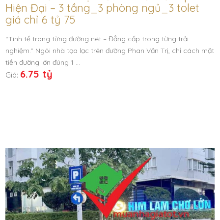
Hiện Đại – 3 tầng_3 phòng ngủ_3 tolet
giá chỉ 6 tỷ 75
“Tinh tế trong từng đường nét – Đẳng cấp trong từng trải
nghiệm.” Ngôi nhà tọa lạc trên đường Phan Văn Trị, chỉ cách mặt
tiền đường lớn đúng 1 …
6.75 tỷ
Giá: