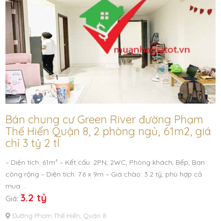
Bán chung cư Green River đường Phạm
Thế Hiển Quận 8, 2 phòng ngủ, 61m2, giá
chỉ 3 tỷ 2 tl
– Diện tích: 61m² – Kết cấu: 2PN, 2WC, Phòng khách, Bếp, Ban
công rộng – Diện tích: 7.6 x 9m – Giá chào: 3.2 tỷ, phù hợp cả
mua …
3.2 tỷ
Giá:
Đường Phạm Thế Hiển, Quận 8