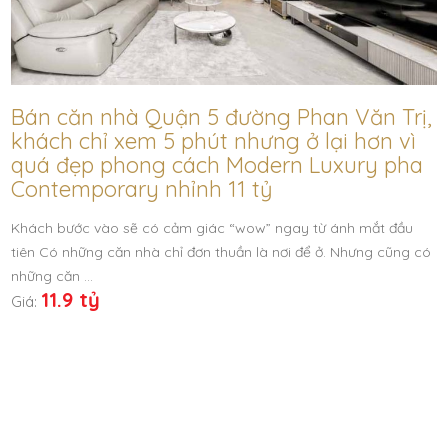
Bán căn nhà Quận 5 đường Phan Văn Trị,
khách chỉ xem 5 phút nhưng ở lại hơn vì
quá đẹp phong cách Modern Luxury pha
Contemporary nhỉnh 11 tỷ
Khách bước vào sẽ có cảm giác “wow” ngay từ ánh mắt đầu
tiên Có những căn nhà chỉ đơn thuần là nơi để ở. Nhưng cũng có
những căn …
11.9 tỷ
Giá: