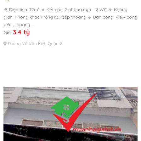
🔹 Diện tích: 72m² 🔹 Kết cấu: 2 phòng ngủ – 2 WC 🔹 Không
gian: Phòng khách rộng rãi, bếp thoáng 🔹 Ban công: View công
viên , thoáng …
3.4 tỷ
Giá:
Đường Võ Văn Kiệt, Quận 8