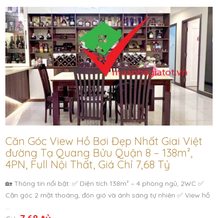
Căn Góc View Hồ Bơi Đẹp Nhất Giai Việt
đường Tạ Quang Bửu Quận 8 – 138m²,
4PN, Full Nội Thất, Giá Chỉ 7,68 Tỷ
🏡 Thông tin nổi bật: ✅ Diện tích 138m² – 4 phòng ngủ, 2WC ✅
Căn góc 2 mặt thoáng, đón gió và ánh sáng tự nhiên ✅ View hồ
…