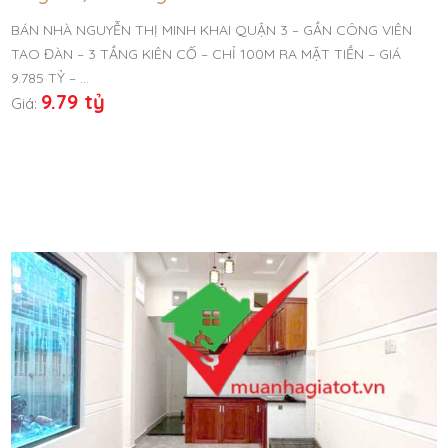
BÁN NHÀ NGUYỄN THỊ MINH KHAI QUẬN 3 – GẦN CÔNG VIÊN
TAO ĐÀN – 3 TẦNG KIÊN CỐ – CHỈ 100M RA MẶT TIỀN – GIÁ
9.785 TỶ – …
9.79 tỷ
Giá: